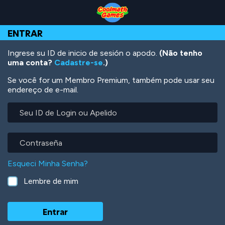
Skip
Skip
Skip
Skip
Ir
to
to
to
to
para
Top
Navigation
Main
Footer
o
ENTRAR
of
Content
conteúdo
Page
principal
Ingrese su ID de inicio de sesión o apodo.
(Não tenho
uma conta?
Cadastre-se
.)
Se você for um Membro Premium, também pode usar seu
endereço de e-mail.
Seu
ID
de
Login
Contraseña
ou
Apelido
Esqueci Minha Senha?
Lembre de mim