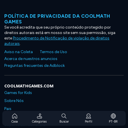
POLÍTICA DE PRIVACIDADE DA COOLMATH
GAMES
Se você acredita que seu próprio conteúdo protegido por
direitos autorais está em nosso site sem sua permissão, siga
este
Procedimento de Notificação de violação de direitos
autorais
.
Aviso na Coleta
Termos de Uso
Acerca de nuestros anuncios
Preguntas frecuentes de Adblock
COOLMATHGAMES.COM
Games for Kids
Sobre Nós
Pais
Perguntas Frequentes Sobre Assinaturas
Casa
Categorias
Buscar
Perfil
PT-BR
Suporte de Assinatura