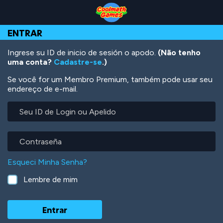
Skip
Skip
Skip
Skip
Ir
to
to
to
to
para
Top
Navigation
Main
Footer
o
ENTRAR
of
Content
conteúdo
Page
principal
Ingrese su ID de inicio de sesión o apodo.
(Não tenho
uma conta?
Cadastre-se
.)
Se você for um Membro Premium, também pode usar seu
endereço de e-mail.
Seu
ID
de
Login
Contraseña
ou
Apelido
Esqueci Minha Senha?
Lembre de mim