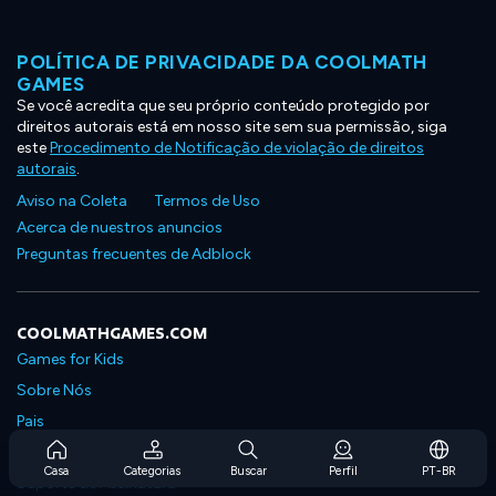
POLÍTICA DE PRIVACIDADE DA COOLMATH
GAMES
Se você acredita que seu próprio conteúdo protegido por
direitos autorais está em nosso site sem sua permissão, siga
este
Procedimento de Notificação de violação de direitos
autorais
.
Aviso na Coleta
Termos de Uso
Acerca de nuestros anuncios
Preguntas frecuentes de Adblock
COOLMATHGAMES.COM
Games for Kids
Sobre Nós
Pais
Perguntas Frequentes Sobre Assinaturas
Casa
Categorias
Buscar
Perfil
PT-BR
Suporte de Assinatura