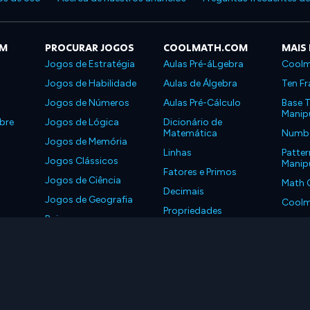
OM
PROCURAR JOGOS
COOLMATH.COM
MAIS
Jogos de Estratégia
Aulas Pré-áLgebra
Coolm
Jogos de Habilidade
Aulas de Álgebra
Ten Fr
Jogos de Números
Aulas Pré-Cálculo
Base T
Manipu
bre
Jogos de Lógica
Dicionário de
Matemática
Number
Jogos de Memória
Linhas
Patter
Jogos Clássicos
Manipu
Fatores e Primos
Jogos de Ciência
Math 
Decimais
Jogos de Geografia
Coolm
Propriedades
Baixe nossos
Coolm
aplicativos
LLC. Todos os Direitos Reservados.