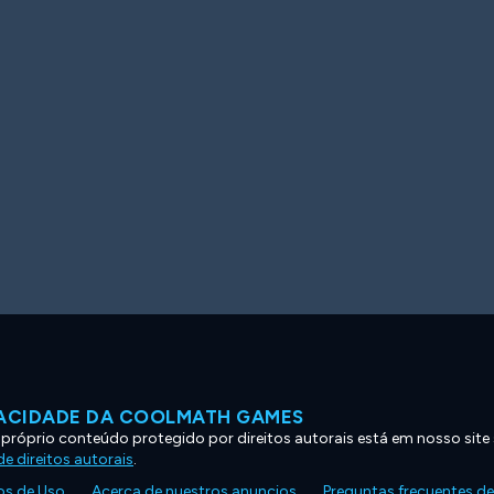
VACIDADE DA COOLMATH GAMES
 próprio conteúdo protegido por direitos autorais está em nosso site
e direitos autorais
.
s de Uso
Acerca de nuestros anuncios
Preguntas frecuentes d