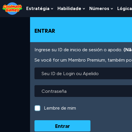
Skip
Skip
Skip
Skip
Ir
to
to
to
to
para
Estratégia
Habilidade
Números
Lógica
Show
Show
Show
Top
Navigation
Main
Footer
o
Submenu
Submenu
Submen
of
Content
conteúdo
For
For
For
Page
principal
Estratégia
Habilidade
Número
ENTRAR
Ingrese su ID de inicio de sesión o apodo.
(Nã
Se você for um Membro Premium, também pode
Seu
ID
de
Login
Contraseña
ou
Apelido
Lembre de mim