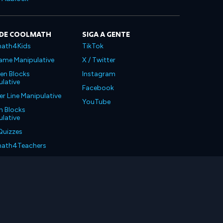
 DE COOLMATH
SIGA A GENTE
ath4Kids
TikTok
ame Manipulative
X / Twitter
en Blocks
Instagram
lative
Facebook
 Line Manipulative
YouTube
n Blocks
lative
Quizzes
ath4Teachers
ath4Parents