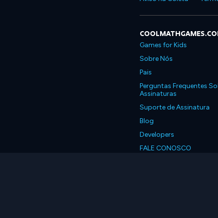
COOLMATHGAMES.C
Games for Kids
Sobre Nós
Pais
Perguntas Frequentes So
Assinaturas
Suporte de Assinatura
Blog
Developers
FALE CONOSCO
Accessibility
Português, Brasil
© 2026 Coolmath.com 