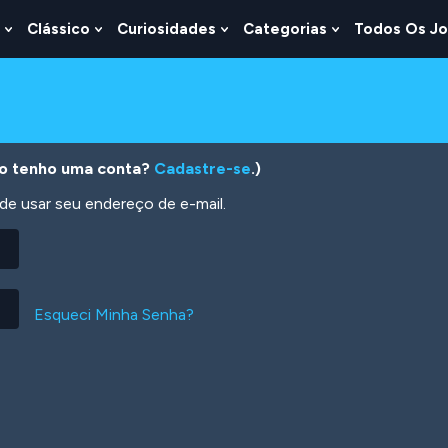
Clássico
Curiosidades
Categorias
Todos Os J
Show
Show
Show
Show
u
Submenu
Submenu
Submenu
Submenu
For
For
For
For
s
Lógica
Clássico
Curiosidades
Categorias
o tenho uma conta?
Cadastre-se
.)
 usar seu endereço de e-mail.
Esqueci Minha Senha?