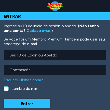
Skip
Skip
Skip
Skip
Ir
to
to
to
to
para
Top
Navigation
Main
Footer
o
ENTRAR
of
Content
conteúdo
Page
principal
Ingrese su ID de inicio de sesión o apodo.
(Não tenho
uma conta?
Cadastre-se
.)
Se você for um Membro Premium, também pode usar seu
endereço de e-mail.
Seu
ID
de
Login
Contraseña
ou
Apelido
Esqueci Minha Senha?
Lembre de mim