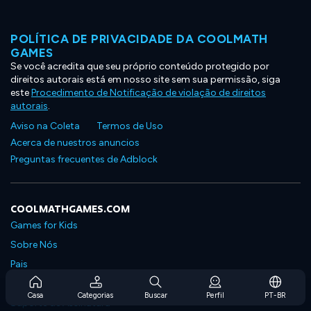
POLÍTICA DE PRIVACIDADE DA COOLMATH
GAMES
Se você acredita que seu próprio conteúdo protegido por
direitos autorais está em nosso site sem sua permissão, siga
este
Procedimento de Notificação de violação de direitos
autorais
.
Aviso na Coleta
Termos de Uso
Acerca de nuestros anuncios
Preguntas frecuentes de Adblock
COOLMATHGAMES.COM
Games for Kids
Sobre Nós
Pais
Perguntas Frequentes Sobre Assinaturas
Casa
Categorias
Buscar
Perfil
PT-BR
Suporte de Assinatura