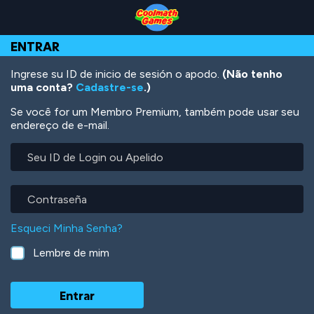
Skip
Skip
Skip
Skip
Ir
to
to
to
to
para
Top
Navigation
Main
Footer
o
ENTRAR
of
Content
conteúdo
Page
principal
Ingrese su ID de inicio de sesión o apodo.
(Não tenho
uma conta?
Cadastre-se
.)
Se você for um Membro Premium, também pode usar seu
endereço de e-mail.
Seu
ID
de
Login
Contraseña
ou
Apelido
Esqueci Minha Senha?
Lembre de mim