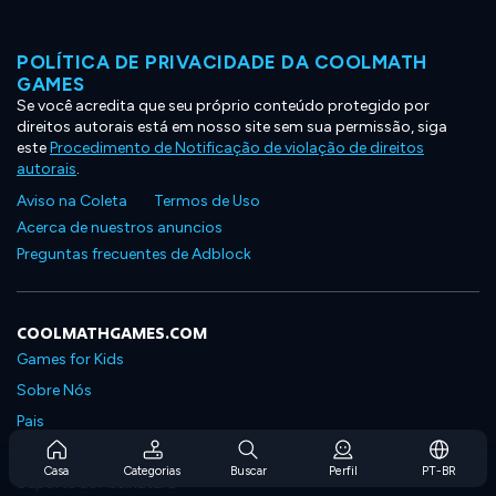
POLÍTICA DE PRIVACIDADE DA COOLMATH
GAMES
Se você acredita que seu próprio conteúdo protegido por
direitos autorais está em nosso site sem sua permissão, siga
este
Procedimento de Notificação de violação de direitos
autorais
.
Aviso na Coleta
Termos de Uso
Acerca de nuestros anuncios
Preguntas frecuentes de Adblock
COOLMATHGAMES.COM
Games for Kids
Sobre Nós
Pais
Perguntas Frequentes Sobre Assinaturas
Casa
Categorias
Buscar
Perfil
PT-BR
Suporte de Assinatura