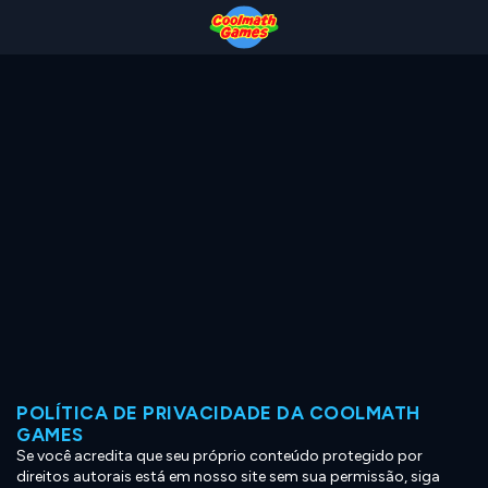
Skip
Skip
Skip
Skip
to
to
to
to
Top
Navigation
Main
Footer
of
Content
Page
POLÍTICA DE PRIVACIDADE DA COOLMATH
GAMES
Se você acredita que seu próprio conteúdo protegido por
direitos autorais está em nosso site sem sua permissão, siga