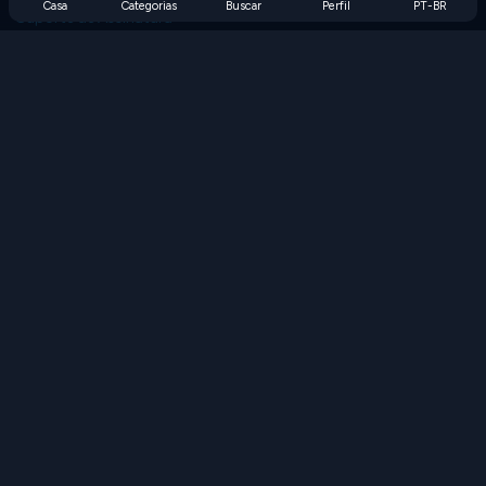
Casa
Categorias
Buscar
Perfil
PT-BR
Suporte de Assinatura
Blog
Developers
FALE CONOSCO
Accessibility
PROCURAR JOGOS
Jogos de Estratégia
Jogos de Habilidade
Jogos de Números
Jogos de Lógica
Jogos de Memória
Jogos Clássicos
Jogos de Ciência
Jogos de Geografia
Baixe nossos aplicativos