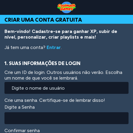
Skip
Skip
Skip
Skip
Ir
to
to
to
to
para
Top
Navigation
Main
Footer
o
CRIAR UMA CONTA GRATUITA
of
Content
conteúdo
Page
principal
Bem-vindo! Cadastre-se para ganhar XP, subir de
nível, personalizar, criar playlists e mais!
Já tem uma conta?
Entrar
.
1. SUAS INFORMAÇÕES DE LOGIN
Crie um ID de login. Outros usuários não verão. Escolha
um nome de que você se lembrará.
Crie uma senha. Certifique-se de lembrar disso!
Digite a Senha
Confirmar senha