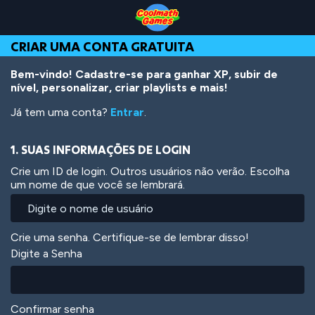
Skip
Skip
Skip
Skip
Ir
to
to
to
to
para
Top
Navigation
Main
Footer
o
CRIAR UMA CONTA GRATUITA
of
Content
conteúdo
Page
principal
Bem-vindo! Cadastre-se para ganhar XP, subir de
nível, personalizar, criar playlists e mais!
Já tem uma conta?
Entrar
.
1. SUAS INFORMAÇÕES DE LOGIN
Crie um ID de login. Outros usuários não verão. Escolha
um nome de que você se lembrará.
Crie uma senha. Certifique-se de lembrar disso!
Digite a Senha
Confirmar senha