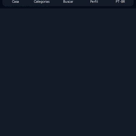
Casa
Categorias
Buscar
Perfil
PT-BR
Suporte de Assinatura
Blog
Developers
FALE CONOSCO
Accessibility
PROCURAR JOGOS
Jogos de Estratégia
Jogos de Habilidade
Jogos de Números
Jogos de Lógica
Jogos de Memória
Jogos Clássicos
Jogos de Ciência
Jogos de Geografia
Baixe nossos aplicativos