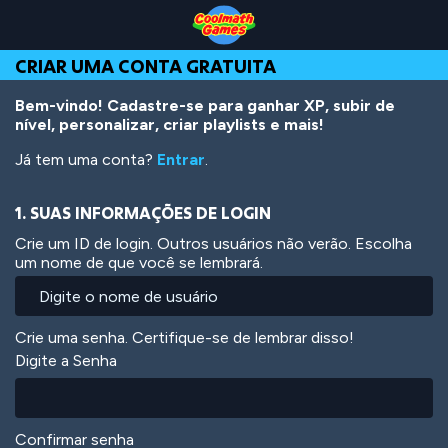
Skip
Skip
Skip
Skip
Ir
to
to
to
to
para
Top
Navigation
Main
Footer
o
CRIAR UMA CONTA GRATUITA
of
Content
conteúdo
Page
principal
Bem-vindo! Cadastre-se para ganhar XP, subir de
nível, personalizar, criar playlists e mais!
Já tem uma conta?
Entrar
.
1. SUAS INFORMAÇÕES DE LOGIN
Crie um ID de login. Outros usuários não verão. Escolha
um nome de que você se lembrará.
Crie uma senha. Certifique-se de lembrar disso!
Digite a Senha
Confirmar senha