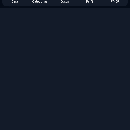
Casa
Categorias
Buscar
Perfil
PT-BR
Suporte de Assinatura
Blog
Developers
FALE CONOSCO
Accessibility
PROCURAR JOGOS
Jogos de Estratégia
Jogos de Habilidade
Jogos de Números
Jogos de Lógica
Jogos de Memória
Jogos Clássicos
Jogos de Ciência
Jogos de Geografia
Baixe nossos aplicativos