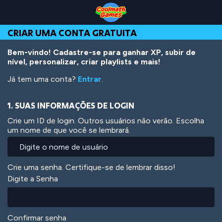
Skip
Skip
Skip
Skip
Ir
to
to
to
to
para
Top
Navigation
Main
Footer
o
CRIAR UMA CONTA GRATUITA
of
Content
conteúdo
Page
principal
Bem-vindo! Cadastre-se para ganhar XP, subir de
nível, personalizar, criar playlists e mais!
Já tem uma conta?
Entrar
.
1. SUAS INFORMAÇÕES DE LOGIN
Crie um ID de login. Outros usuários não verão. Escolha
um nome de que você se lembrará.
Crie uma senha. Certifique-se de lembrar disso!
Digite a Senha
Confirmar senha