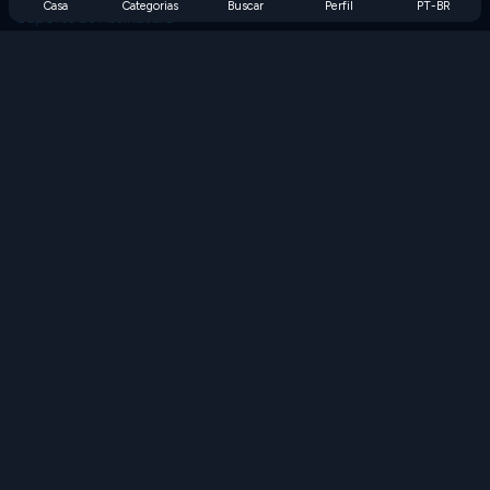
Casa
Categorias
Buscar
Perfil
PT-BR
Suporte de Assinatura
Blog
Developers
FALE CONOSCO
Accessibility
PROCURAR JOGOS
Jogos de Estratégia
Jogos de Habilidade
Jogos de Números
Jogos de Lógica
Jogos de Memória
Jogos Clássicos
Jogos de Ciência
Jogos de Geografia
Baixe nossos aplicativos