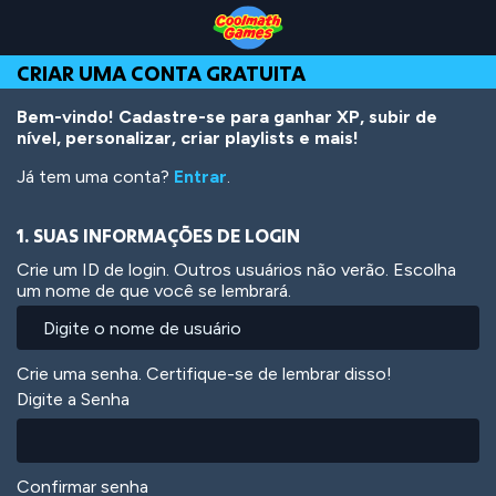
Skip
Skip
Skip
Skip
Ir
to
to
to
to
para
Top
Navigation
Main
Footer
o
CRIAR UMA CONTA GRATUITA
of
Content
conteúdo
Page
principal
Bem-vindo! Cadastre-se para ganhar XP, subir de
nível, personalizar, criar playlists e mais!
Já tem uma conta?
Entrar
.
1. SUAS INFORMAÇÕES DE LOGIN
Crie um ID de login. Outros usuários não verão. Escolha
um nome de que você se lembrará.
Crie uma senha. Certifique-se de lembrar disso!
Digite a Senha
Confirmar senha