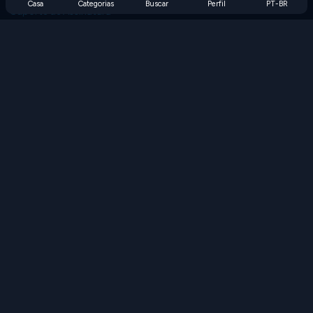
Casa
Categorias
Buscar
Perfil
PT-BR
Suporte de Assinatura
Blog
Developers
FALE CONOSCO
Accessibility
PROCURAR JOGOS
Jogos de Estratégia
Jogos de Habilidade
Jogos de Números
Jogos de Lógica
Jogos de Memória
Jogos Clássicos
Jogos de Ciência
Jogos de Geografia
Baixe nossos aplicativos