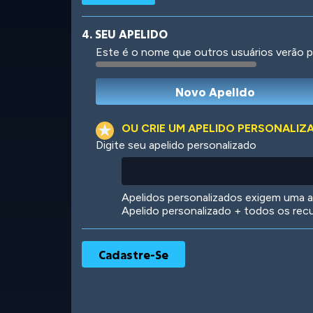
4. SEU APELIDO
Este é o nome que outros usuários verão p
Robotic
International
OU CRIE UM APELIDO PERSONALIZ
Digite seu apelido personalizado
Big City
Starlight
Apelidos personalizados exigem uma as
Apelido personalizado + todos os rec
Ooh! Aah!
Night Game