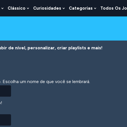
Clássico
Curiosidades
Categorias
Todos Os J
Show
Show
Show
Show
u
Submenu
Submenu
Submenu
Submenu
For
For
For
For
s
Lógica
Clássico
Curiosidades
Categorias
r de nível, personalizar, criar playlists e mais!
ão. Escolha um nome de que você se lembrará.
o!