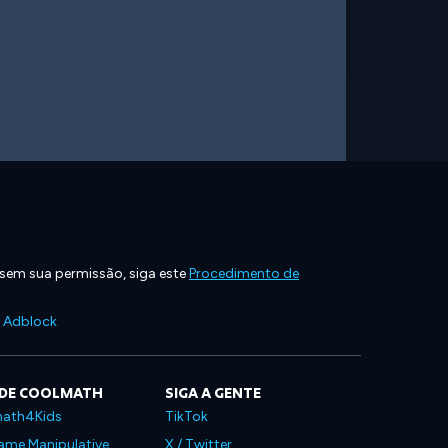
 sem sua permissão, siga este
Procedimento de
e Adblock
 DE COOLMATH
SIGA A GENTE
ath4Kids
TikTok
ame Manipulative
X / Twitter