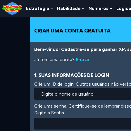
Skip
Skip
Skip
Skip
Ir
to
to
to
to
para
Estratégia
Habilidade
Números
Lógica
Show
Show
Show
Top
Navigation
Main
Footer
o
Submenu
Submenu
Submen
of
Content
conteúdo
For
For
For
Page
principal
Estratégia
Habilidade
Número
CRIAR UMA CONTA GRATUITA
Bem-vindo! Cadastre-se para ganhar XP, subi
Já tem uma conta?
Entrar
.
1. SUAS INFORMAÇÕES DE LOGIN
Crie um ID de login. Outros usuários não ver
Crie uma senha. Certifique-se de lembrar diss
Digite a Senha