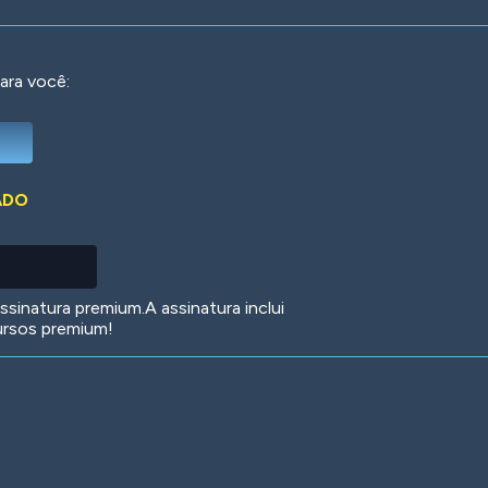
ara você:
Deep Water
On the Beach
Mus
ADO
Circuits
Glazed Over
In 
sinatura premium.A assinatura inclui
ursos premium!
Big Spender
Hit the Slopes
Boo