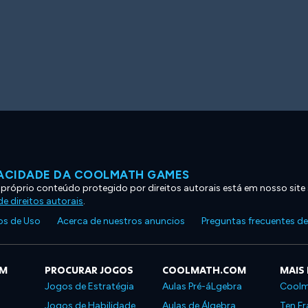
VACIDADE DA COOLMATH GAMES
 próprio conteúdo protegido por direitos autorais está em nosso site
e direitos autorais
.
s de Uso
Acerca de nuestros anuncios
Preguntas frecuentes d
OM
PROCURAR JOGOS
COOLMATH.COM
MAIS
Jogos de Estratégia
Aulas Pré-áLgebra
Coolm
Jogos de Habilidade
Aulas de Álgebra
Ten Fr