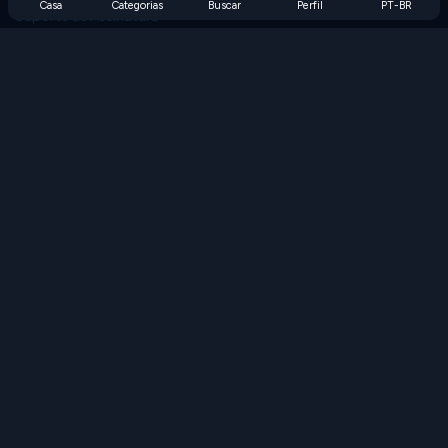
Casa
Categorias
Buscar
Perfil
PT-BR
Suporte de Assinatura
Blog
Developers
FALE CONOSCO
Accessibility
PROCURAR JOGOS
Jogos de Estratégia
Jogos de Habilidade
Jogos de Números
Jogos de Lógica
Jogos de Memória
Jogos Clássicos
Jogos de Ciência
Jogos de Geografia
Baixe nossos aplicativos