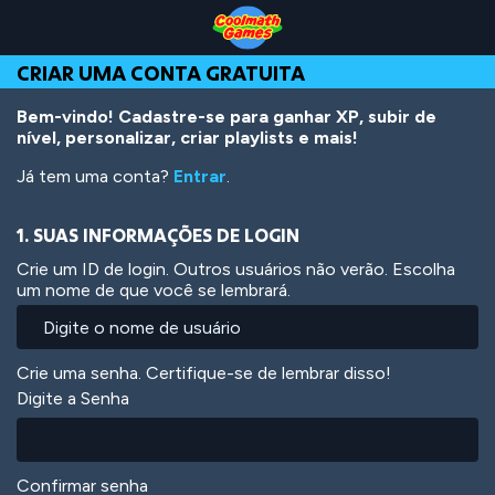
Skip
Skip
Skip
Skip
Ir
to
to
to
to
para
Top
Navigation
Main
Footer
o
CRIAR UMA CONTA GRATUITA
of
Content
conteúdo
Page
principal
Bem-vindo! Cadastre-se para ganhar XP, subir de
nível, personalizar, criar playlists e mais!
Já tem uma conta?
Entrar
.
1. SUAS INFORMAÇÕES DE LOGIN
Crie um ID de login. Outros usuários não verão. Escolha
um nome de que você se lembrará.
Crie uma senha. Certifique-se de lembrar disso!
Digite a Senha
Confirmar senha