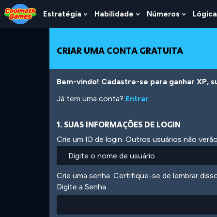
Skip
Skip
Skip
Skip
Ir
to
to
to
to
para
Estratégia
Habilidade
Números
Lógica
Show
Show
Show
Top
Navigation
Main
Footer
o
Submenu
Submenu
Submen
of
Content
conteúdo
For
For
For
Page
principal
Estratégia
Habilidade
Número
CRIAR UMA CONTA GRATUITA
Bem-vindo! Cadastre-se para ganhar XP, subi
Já tem uma conta?
Entrar
.
1. SUAS INFORMAÇÕES DE LOGIN
Crie um ID de login. Outros usuários não ver
Crie uma senha. Certifique-se de lembrar diss
Digite a Senha