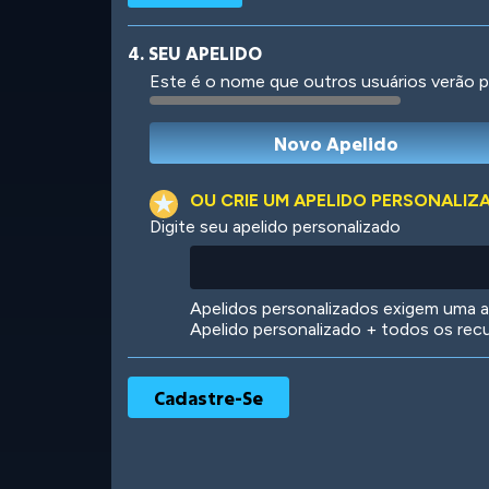
4. SEU APELIDO
Este é o nome que outros usuários verão p
Robotic
International
OU CRIE UM APELIDO PERSONALIZ
Digite seu apelido personalizado
Big City
Starlight
Apelidos personalizados exigem uma as
Apelido personalizado + todos os rec
Ooh! Aah!
Night Game