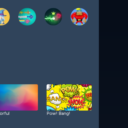
orful
Pow! Bang!