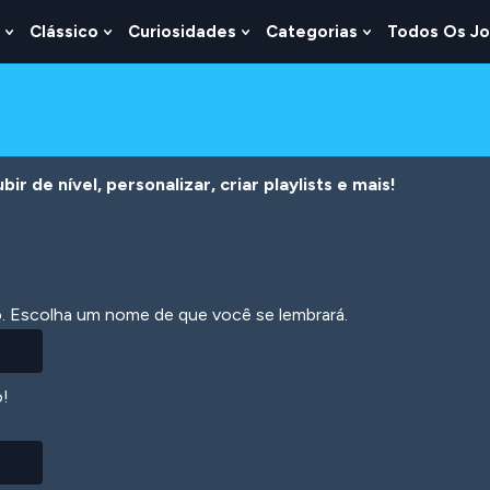
Clássico
Curiosidades
Categorias
Todos Os J
Show
Show
Show
Show
u
Submenu
Submenu
Submenu
Submenu
For
For
For
For
s
Lógica
Clássico
Curiosidades
Categorias
r de nível, personalizar, criar playlists e mais!
ão. Escolha um nome de que você se lembrará.
o!