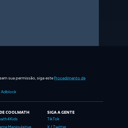
 sem sua permissão, siga este
Procedimento de
e Adblock
 DE COOLMATH
SIGA A GENTE
ath4Kids
TikTok
ame Manipulative
X / Twitter