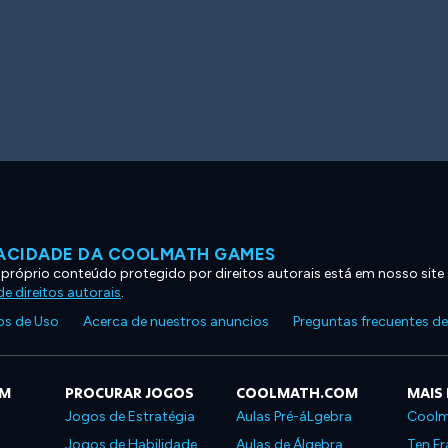
VACIDADE DA COOLMATH GAMES
 próprio conteúdo protegido por direitos autorais está em nosso site
e direitos autorais
.
s de Uso
Acerca de nuestros anuncios
Preguntas frecuentes d
OM
PROCURAR JOGOS
COOLMATH.COM
MAIS
Jogos de Estratégia
Aulas Pré-áLgebra
Coolm
Jogos de Habilidade
Aulas de Álgebra
Ten Fr