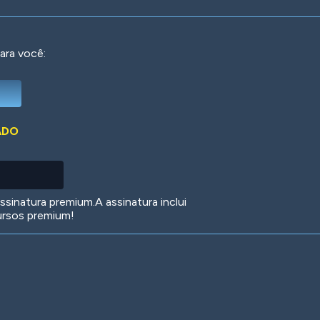
ara você:
Deep Water
On the Beach
Mus
ADO
Circuits
Glazed Over
In 
sinatura premium.A assinatura inclui
ursos premium!
Big Spender
Hit the Slopes
Boo