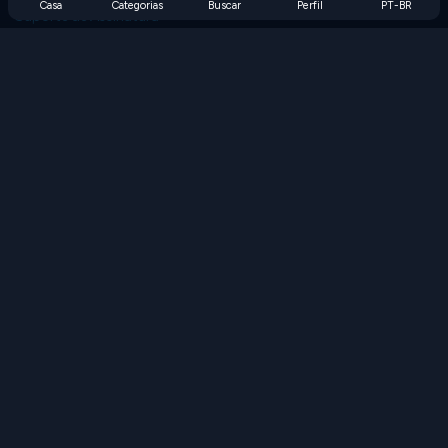
Casa
Categorias
Buscar
Perfil
PT-BR
Suporte de Assinatura
Blog
Developers
FALE CONOSCO
Accessibility
PROCURAR JOGOS
Jogos de Estratégia
Jogos de Habilidade
Jogos de Números
Jogos de Lógica
Jogos de Memória
Jogos Clássicos
Jogos de Ciência
Jogos de Geografia
Baixe nossos aplicativos