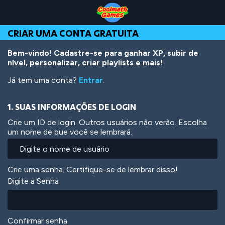
Skip
Skip
Skip
Skip
Ir
to
to
to
to
para
Top
Navigation
Main
Footer
o
CRIAR UMA CONTA GRATUITA
of
Content
conteúdo
Page
principal
Bem-vindo! Cadastre-se para ganhar XP, subir de
nível, personalizar, criar playlists e mais!
Já tem uma conta?
Entrar
.
1. SUAS INFORMAÇÕES DE LOGIN
Crie um ID de login. Outros usuários não verão. Escolha
um nome de que você se lembrará.
Crie uma senha. Certifique-se de lembrar disso!
Digite a Senha
Confirmar senha