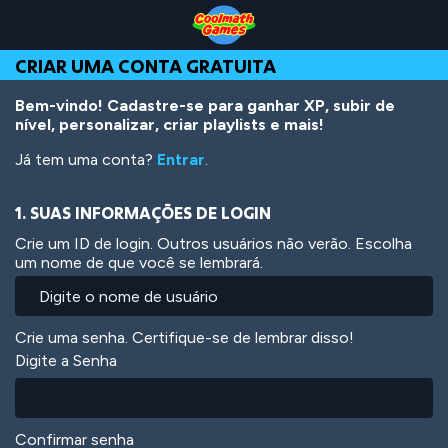
Skip
Skip
Skip
Skip
Ir
to
to
to
to
para
Top
Navigation
Main
Footer
o
CRIAR UMA CONTA GRATUITA
of
Content
conteúdo
Page
principal
Bem-vindo! Cadastre-se para ganhar XP, subir de
nível, personalizar, criar playlists e mais!
Já tem uma conta?
Entrar
.
1. SUAS INFORMAÇÕES DE LOGIN
Crie um ID de login. Outros usuários não verão. Escolha
um nome de que você se lembrará.
Crie uma senha. Certifique-se de lembrar disso!
Digite a Senha
Confirmar senha