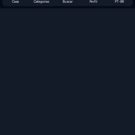
Casa
Categorias
Buscar
Perfil
PT-BR
Suporte de Assinatura
Blog
Developers
FALE CONOSCO
Accessibility
PROCURAR JOGOS
Jogos de Estratégia
Jogos de Habilidade
Jogos de Números
Jogos de Lógica
Jogos de Memória
Jogos Clássicos
Jogos de Ciência
Jogos de Geografia
Baixe nossos aplicativos