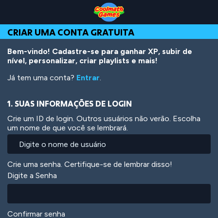
Skip
Skip
Skip
Skip
Ir
to
to
to
to
para
Top
Navigation
Main
Footer
o
CRIAR UMA CONTA GRATUITA
of
Content
conteúdo
Page
principal
Bem-vindo! Cadastre-se para ganhar XP, subir de
nível, personalizar, criar playlists e mais!
Já tem uma conta?
Entrar
.
1. SUAS INFORMAÇÕES DE LOGIN
Crie um ID de login. Outros usuários não verão. Escolha
um nome de que você se lembrará.
Crie uma senha. Certifique-se de lembrar disso!
Digite a Senha
Confirmar senha