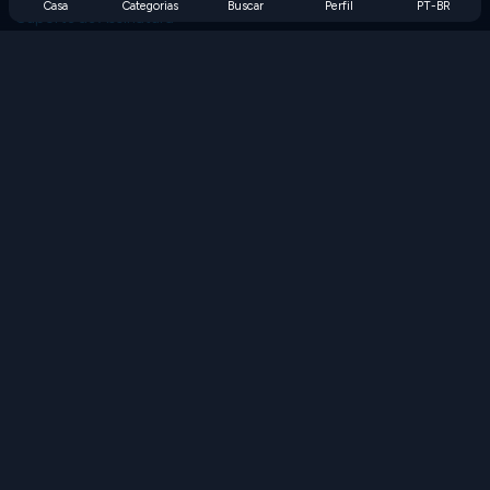
Casa
Categorias
Buscar
Perfil
PT-BR
Suporte de Assinatura
Blog
Developers
FALE CONOSCO
Accessibility
PROCURAR JOGOS
Jogos de Estratégia
Jogos de Habilidade
Jogos de Números
Jogos de Lógica
Jogos de Memória
Jogos Clássicos
Jogos de Ciência
Jogos de Geografia
Baixe nossos aplicativos