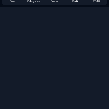
Casa
Categorias
Buscar
Perfil
PT-BR
Suporte de Assinatura
Blog
Developers
FALE CONOSCO
Accessibility
PROCURAR JOGOS
Jogos de Estratégia
Jogos de Habilidade
Jogos de Números
Jogos de Lógica
Jogos de Memória
Jogos Clássicos
Jogos de Ciência
Jogos de Geografia
Baixe nossos aplicativos