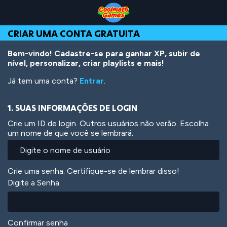
Skip
Skip
Skip
Skip
Ir
to
to
to
to
para
Top
Navigation
Main
Footer
o
CRIAR UMA CONTA GRATUITA
of
Content
conteúdo
Page
principal
Bem-vindo! Cadastre-se para ganhar XP, subir de
nível, personalizar, criar playlists e mais!
Já tem uma conta?
Entrar
.
1. SUAS INFORMAÇÕES DE LOGIN
Crie um ID de login. Outros usuários não verão. Escolha
um nome de que você se lembrará.
Crie uma senha. Certifique-se de lembrar disso!
Digite a Senha
Confirmar senha