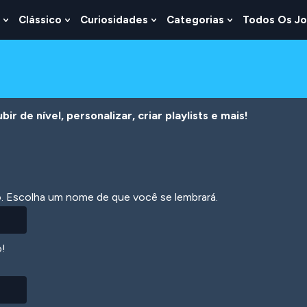
Clássico
Curiosidades
Categorias
Todos Os J
Show
Show
Show
Show
u
Submenu
Submenu
Submenu
Submenu
For
For
For
For
s
Lógica
Clássico
Curiosidades
Categorias
r de nível, personalizar, criar playlists e mais!
ão. Escolha um nome de que você se lembrará.
o!