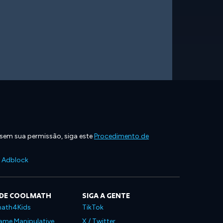
 sem sua permissão, siga este
Procedimento de
e Adblock
 DE COOLMATH
SIGA A GENTE
ath4Kids
TikTok
ame Manipulative
X / Twitter