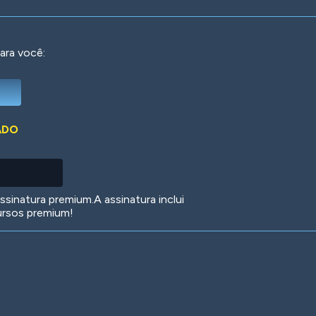
ara você:
Deep Water
On the Beach
Mus
ADO
Circuits
Glazed Over
In 
sinatura premium.A assinatura inclui
ursos premium!
Big Spender
Hit the Slopes
Boo