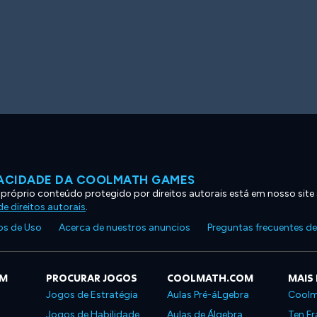
VACIDADE DA COOLMATH GAMES
 próprio conteúdo protegido por direitos autorais está em nosso site
e direitos autorais
.
s de Uso
Acerca de nuestros anuncios
Preguntas frecuentes d
OM
PROCURAR JOGOS
COOLMATH.COM
MAIS
Jogos de Estratégia
Aulas Pré-áLgebra
Coolm
Jogos de Habilidade
Aulas de Álgebra
Ten Fr