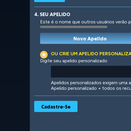
4. SEU APELIDO
Este é o nome que outros usuários verão p
Robotic
International
OU CRIE UM APELIDO PERSONALIZ
Digite seu apelido personalizado
Big City
Starlight
Apelidos personalizados exigem uma as
Apelido personalizado + todos os rec
Ooh! Aah!
Night Game