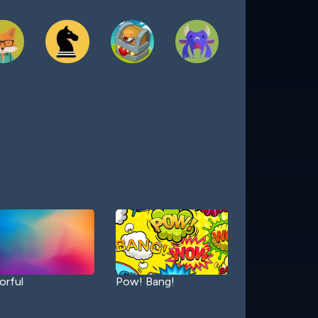
orful
Pow! Bang!