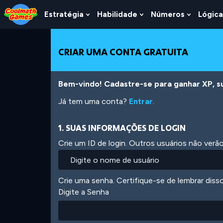
Skip
Skip
Skip
Skip
Ir
to
to
to
to
para
Estratégia
Habilidade
Números
Lógica
Show
Show
Show
Top
Navigation
Main
Footer
o
Submenu
Submenu
Submen
of
Content
conteúdo
For
For
For
Page
principal
Estratégia
Habilidade
Número
CRIAR UMA CONTA GRATUITA
Bem-vindo! Cadastre-se para ganhar XP, subi
Já tem uma conta?
Entrar
.
1. SUAS INFORMAÇÕES DE LOGIN
Crie um ID de login. Outros usuários não ver
Crie uma senha. Certifique-se de lembrar diss
Digite a Senha