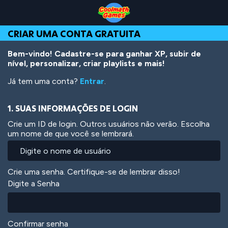
Skip
Skip
Skip
Skip
Ir
to
to
to
to
para
Top
Navigation
Main
Footer
o
CRIAR UMA CONTA GRATUITA
of
Content
conteúdo
Page
principal
Bem-vindo! Cadastre-se para ganhar XP, subir de
nível, personalizar, criar playlists e mais!
Já tem uma conta?
Entrar
.
1. SUAS INFORMAÇÕES DE LOGIN
Crie um ID de login. Outros usuários não verão. Escolha
um nome de que você se lembrará.
Crie uma senha. Certifique-se de lembrar disso!
Digite a Senha
Confirmar senha