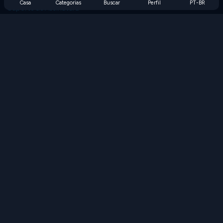
Casa
Categorias
Buscar
Perfil
PT-BR
Suporte de Assinatura
Blog
Developers
FALE CONOSCO
Accessibility
PROCURAR JOGOS
Jogos de Estratégia
Jogos de Habilidade
Jogos de Números
Jogos de Lógica
Jogos de Memória
Jogos Clássicos
Jogos de Ciência
Jogos de Geografia
Baixe nossos aplicativos