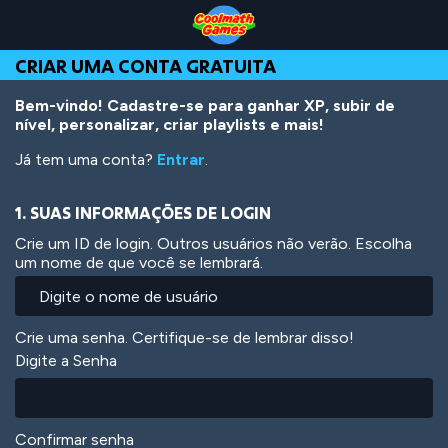
Skip
Skip
Skip
Skip
Ir
to
to
to
to
para
Top
Navigation
Main
Footer
o
CRIAR UMA CONTA GRATUITA
of
Content
conteúdo
Page
principal
Bem-vindo! Cadastre-se para ganhar XP, subir de
nível, personalizar, criar playlists e mais!
Já tem uma conta?
Entrar
.
1. SUAS INFORMAÇÕES DE LOGIN
Crie um ID de login. Outros usuários não verão. Escolha
um nome de que você se lembrará.
Crie uma senha. Certifique-se de lembrar disso!
Digite a Senha
Confirmar senha