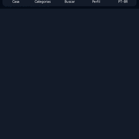
Casa
Categorias
Buscar
Perfil
PT-BR
Suporte de Assinatura
Blog
Developers
FALE CONOSCO
Accessibility
PROCURAR JOGOS
Jogos de Estratégia
Jogos de Habilidade
Jogos de Números
Jogos de Lógica
Jogos de Memória
Jogos Clássicos
Jogos de Ciência
Jogos de Geografia
Baixe nossos aplicativos