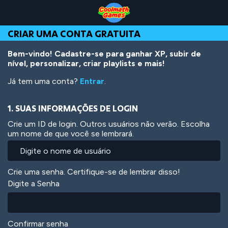
Skip
Skip
Skip
Skip
Ir
to
to
to
to
para
Top
Navigation
Main
Footer
o
CRIAR UMA CONTA GRATUITA
of
Content
conteúdo
Page
principal
Bem-vindo! Cadastre-se para ganhar XP, subir de
nível, personalizar, criar playlists e mais!
Já tem uma conta?
Entrar
.
1. SUAS INFORMAÇÕES DE LOGIN
Crie um ID de login. Outros usuários não verão. Escolha
um nome de que você se lembrará.
Crie uma senha. Certifique-se de lembrar disso!
Digite a Senha
Confirmar senha