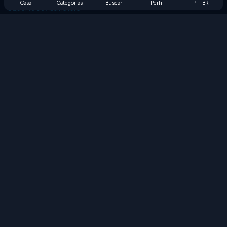
Casa
Categorias
Buscar
Perfil
PT-BR
Suporte de Assinatura
Blog
Developers
FALE CONOSCO
Accessibility
PROCURAR JOGOS
Jogos de Estratégia
Jogos de Habilidade
Jogos de Números
Jogos de Lógica
Jogos de Memória
Jogos Clássicos
Jogos de Ciência
Jogos de Geografia
Baixe nossos aplicativos