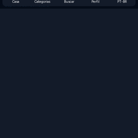
Casa
Categorias
Buscar
Perfil
PT-BR
Suporte de Assinatura
Blog
Developers
FALE CONOSCO
Accessibility
PROCURAR JOGOS
Jogos de Estratégia
Jogos de Habilidade
Jogos de Números
Jogos de Lógica
Jogos de Memória
Jogos Clássicos
Jogos de Ciência
Jogos de Geografia
Baixe nossos aplicativos