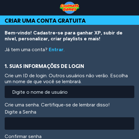
Skip
Skip
Skip
Skip
Ir
to
to
to
to
para
Top
Navigation
Main
Footer
o
CRIAR UMA CONTA GRATUITA
of
Content
conteúdo
Page
principal
Bem-vindo! Cadastre-se para ganhar XP, subir de
nível, personalizar, criar playlists e mais!
Já tem uma conta?
Entrar
.
1. SUAS INFORMAÇÕES DE LOGIN
Crie um ID de login. Outros usuários não verão. Escolha
um nome de que você se lembrará.
Crie uma senha. Certifique-se de lembrar disso!
Digite a Senha
Confirmar senha