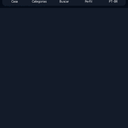
Casa
Categorias
Buscar
Perfil
PT-BR
Suporte de Assinatura
Blog
Developers
FALE CONOSCO
Accessibility
PROCURAR JOGOS
Jogos de Estratégia
Jogos de Habilidade
Jogos de Números
Jogos de Lógica
Jogos de Memória
Jogos Clássicos
Jogos de Ciência
Jogos de Geografia
Baixe nossos aplicativos