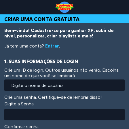
Skip
Skip
Skip
Skip
Ir
to
to
to
to
para
Top
Navigation
Main
Footer
o
CRIAR UMA CONTA GRATUITA
of
Content
conteúdo
Page
principal
Bem-vindo! Cadastre-se para ganhar XP, subir de
nível, personalizar, criar playlists e mais!
Já tem uma conta?
Entrar
.
1. SUAS INFORMAÇÕES DE LOGIN
Crie um ID de login. Outros usuários não verão. Escolha
um nome de que você se lembrará.
Crie uma senha. Certifique-se de lembrar disso!
Digite a Senha
Confirmar senha