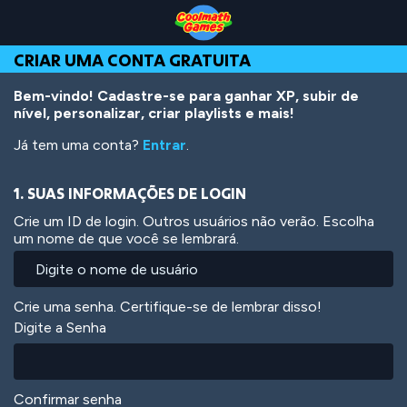
Skip
Skip
Skip
Skip
Ir
to
to
to
to
para
Top
Navigation
Main
Footer
o
CRIAR UMA CONTA GRATUITA
of
Content
conteúdo
Page
principal
Bem-vindo! Cadastre-se para ganhar XP, subir de
nível, personalizar, criar playlists e mais!
Já tem uma conta?
Entrar
.
1. SUAS INFORMAÇÕES DE LOGIN
Crie um ID de login. Outros usuários não verão. Escolha
um nome de que você se lembrará.
Crie uma senha. Certifique-se de lembrar disso!
Digite a Senha
Confirmar senha