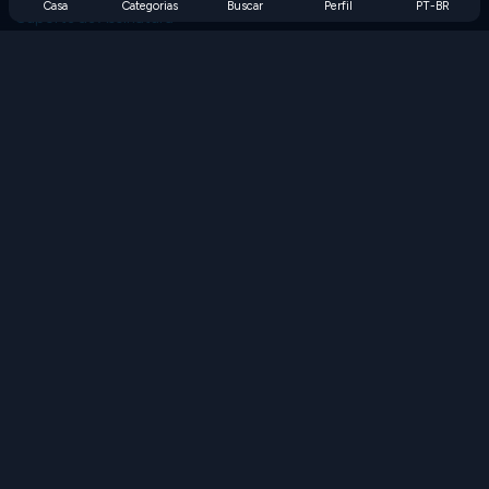
Casa
Categorias
Buscar
Perfil
PT-BR
Suporte de Assinatura
Blog
Developers
FALE CONOSCO
Accessibility
PROCURAR JOGOS
Jogos de Estratégia
Jogos de Habilidade
Jogos de Números
Jogos de Lógica
Jogos de Memória
Jogos Clássicos
Jogos de Ciência
Jogos de Geografia
Baixe nossos aplicativos