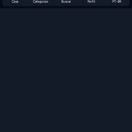
Casa
Categorias
Buscar
Perfil
PT-BR
Suporte de Assinatura
Blog
Developers
FALE CONOSCO
Accessibility
PROCURAR JOGOS
Jogos de Estratégia
Jogos de Habilidade
Jogos de Números
Jogos de Lógica
Jogos de Memória
Jogos Clássicos
Jogos de Ciência
Jogos de Geografia
Baixe nossos aplicativos