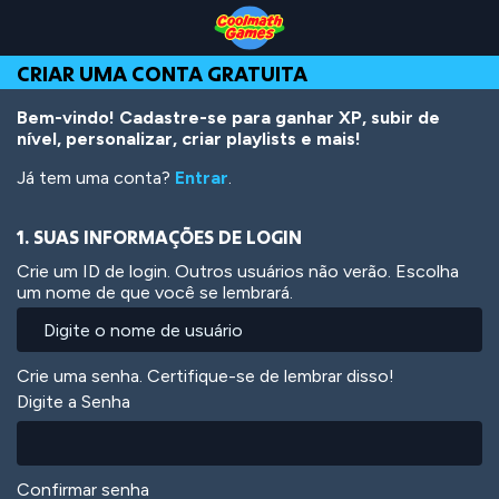
Skip
Skip
Skip
Skip
Ir
to
to
to
to
para
Top
Navigation
Main
Footer
o
CRIAR UMA CONTA GRATUITA
of
Content
conteúdo
Page
principal
Bem-vindo! Cadastre-se para ganhar XP, subir de
nível, personalizar, criar playlists e mais!
Já tem uma conta?
Entrar
.
1. SUAS INFORMAÇÕES DE LOGIN
Crie um ID de login. Outros usuários não verão. Escolha
um nome de que você se lembrará.
Crie uma senha. Certifique-se de lembrar disso!
Digite a Senha
Confirmar senha