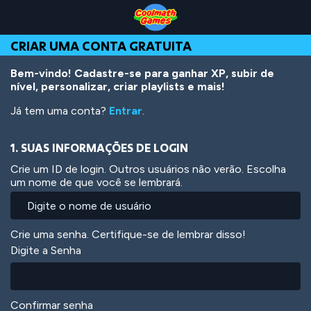
Skip
Skip
Skip
Skip
Ir
to
to
to
to
para
Top
Navigation
Main
Footer
o
CRIAR UMA CONTA GRATUITA
of
Content
conteúdo
Page
principal
Bem-vindo! Cadastre-se para ganhar XP, subir de
nível, personalizar, criar playlists e mais!
Já tem uma conta?
Entrar
.
1. SUAS INFORMAÇÕES DE LOGIN
Crie um ID de login. Outros usuários não verão. Escolha
um nome de que você se lembrará.
Crie uma senha. Certifique-se de lembrar disso!
Digite a Senha
Confirmar senha