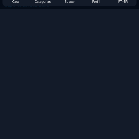
Casa
Categorias
Buscar
Perfil
PT-BR
Suporte de Assinatura
Blog
Developers
FALE CONOSCO
Accessibility
PROCURAR JOGOS
Jogos de Estratégia
Jogos de Habilidade
Jogos de Números
Jogos de Lógica
Jogos de Memória
Jogos Clássicos
Jogos de Ciência
Jogos de Geografia
Baixe nossos aplicativos