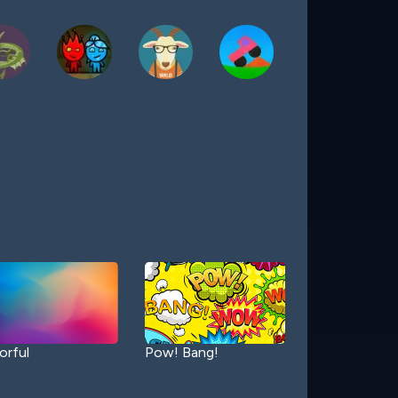
orful
Pow! Bang!