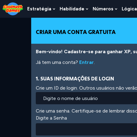
Skip
Skip
Skip
Skip
Ir
to
to
to
to
para
Estratégia
Habilidade
Números
Lógica
Show
Show
Show
Top
Navigation
Main
Footer
o
Submenu
Submenu
Submen
of
Content
conteúdo
For
For
For
Page
principal
Estratégia
Habilidade
Número
CRIAR UMA CONTA GRATUITA
Bem-vindo! Cadastre-se para ganhar XP, subi
Já tem uma conta?
Entrar
.
1. SUAS INFORMAÇÕES DE LOGIN
Crie um ID de login. Outros usuários não ver
Crie uma senha. Certifique-se de lembrar diss
Digite a Senha