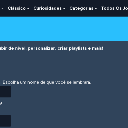
Clássico
Curiosidades
Categorias
Todos Os J
Show
Show
Show
Show
u
Submenu
Submenu
Submenu
Submenu
For
For
For
For
s
Lógica
Clássico
Curiosidades
Categorias
r de nível, personalizar, criar playlists e mais!
ão. Escolha um nome de que você se lembrará.
o!