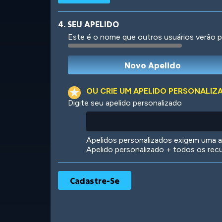
4. SEU APELIDO
Este é o nome que outros usuários verão p
Robotic
International
OU CRIE UM APELIDO PERSONALIZ
Digite seu apelido personalizado
Big City
Starlight
Apelidos personalizados exigem uma as
Apelido personalizado + todos os rec
Ooh! Aah!
Night Game