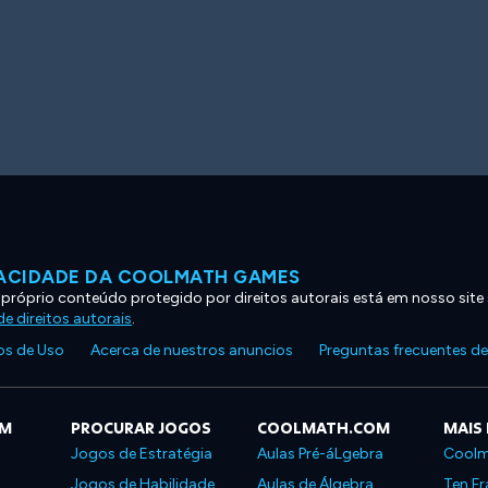
VACIDADE DA COOLMATH GAMES
 próprio conteúdo protegido por direitos autorais está em nosso site
e direitos autorais
.
s de Uso
Acerca de nuestros anuncios
Preguntas frecuentes d
OM
PROCURAR JOGOS
COOLMATH.COM
MAIS
Jogos de Estratégia
Aulas Pré-áLgebra
Coolm
Jogos de Habilidade
Aulas de Álgebra
Ten Fr