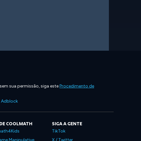
 sem sua permissão, siga este
Procedimento de
e Adblock
 DE COOLMATH
SIGA A GENTE
ath4Kids
TikTok
ame Manipulative
X / Twitter