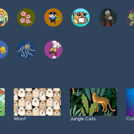
Woof
Jungle Cats
Col