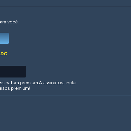
ara você:
Deep Water
On the Beach
Mus
ADO
Circuits
Glazed Over
In 
sinatura premium.A assinatura inclui
ursos premium!
Big Spender
Hit the Slopes
Boo