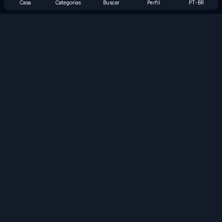
Casa
Categorias
Buscar
Perfil
PT-BR
Suporte de Assinatura
Blog
Developers
FALE CONOSCO
Accessibility
PROCURAR JOGOS
Jogos de Estratégia
Jogos de Habilidade
Jogos de Números
Jogos de Lógica
Jogos de Memória
Jogos Clássicos
Jogos de Ciência
Jogos de Geografia
Baixe nossos aplicativos