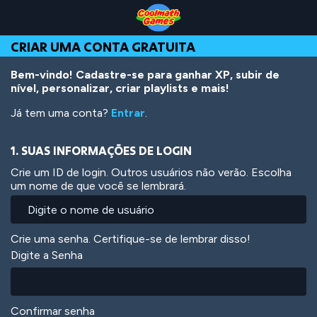
Skip
Skip
Skip
Skip
Ir
to
to
to
to
para
Top
Navigation
Main
Footer
o
CRIAR UMA CONTA GRATUITA
of
Content
conteúdo
Page
principal
Bem-vindo! Cadastre-se para ganhar XP, subir de
nível, personalizar, criar playlists e mais!
Já tem uma conta?
Entrar
.
1. SUAS INFORMAÇÕES DE LOGIN
Crie um ID de login. Outros usuários não verão. Escolha
um nome de que você se lembrará.
Crie uma senha. Certifique-se de lembrar disso!
Digite a Senha
Confirmar senha