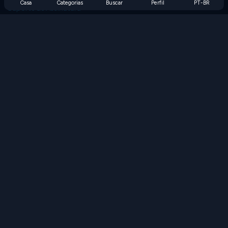
Casa
Categorias
Buscar
Perfil
PT-BR
Suporte de Assinatura
Blog
Developers
FALE CONOSCO
Accessibility
PROCURAR JOGOS
Jogos de Estratégia
Jogos de Habilidade
Jogos de Números
Jogos de Lógica
Jogos de Memória
Jogos Clássicos
Jogos de Ciência
Jogos de Geografia
Baixe nossos aplicativos