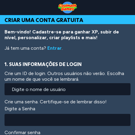
Skip
Skip
Skip
Skip
Ir
to
to
to
to
para
Top
Navigation
Main
Footer
o
CRIAR UMA CONTA GRATUITA
of
Content
conteúdo
Page
principal
Bem-vindo! Cadastre-se para ganhar XP, subir de
nível, personalizar, criar playlists e mais!
Já tem uma conta?
Entrar
.
1. SUAS INFORMAÇÕES DE LOGIN
Crie um ID de login. Outros usuários não verão. Escolha
um nome de que você se lembrará.
Crie uma senha. Certifique-se de lembrar disso!
Digite a Senha
Confirmar senha