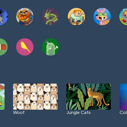
Woof
Jungle Cats
Col