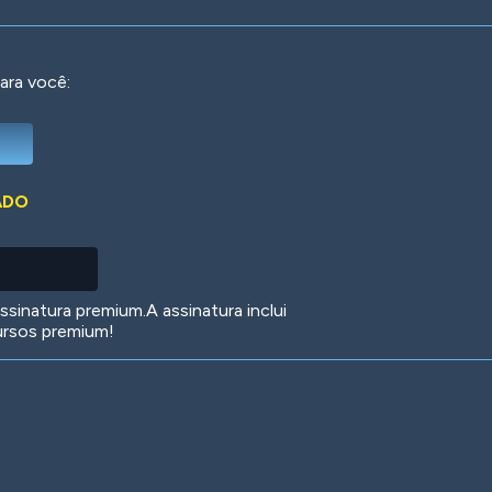
ara você:
Deep Water
On the Beach
Mus
ADO
Circuits
Glazed Over
In 
sinatura premium.A assinatura inclui
ursos premium!
Big Spender
Hit the Slopes
Boo