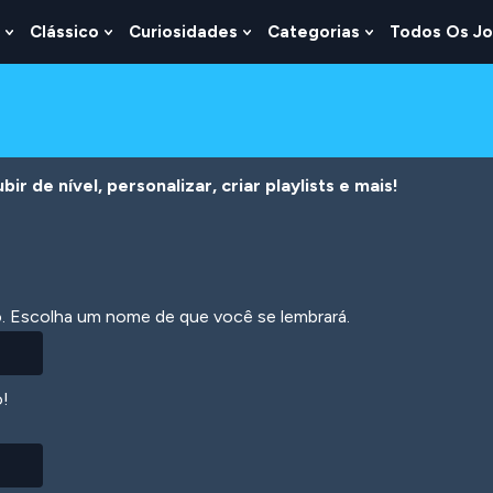
Clássico
Curiosidades
Categorias
Todos Os J
Show
Show
Show
Show
u
Submenu
Submenu
Submenu
Submenu
For
For
For
For
s
Lógica
Clássico
Curiosidades
Categorias
r de nível, personalizar, criar playlists e mais!
ão. Escolha um nome de que você se lembrará.
o!