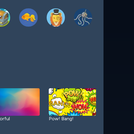
orful
Pow! Bang!