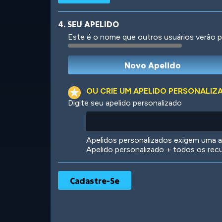
4. SEU APELIDO
Este é o nome que outros usuários verão p
Robotic
International
OU CRIE UM APELIDO PERSONALIZ
Digite seu apelido personalizado
Big City
Starlight
Apelidos personalizados exigem uma as
Apelido personalizado + todos os rec
Ooh! Aah!
Night Game