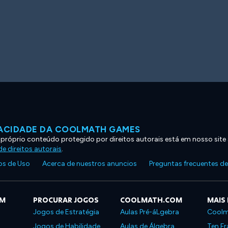
VACIDADE DA COOLMATH GAMES
 próprio conteúdo protegido por direitos autorais está em nosso site
e direitos autorais
.
s de Uso
Acerca de nuestros anuncios
Preguntas frecuentes d
OM
PROCURAR JOGOS
COOLMATH.COM
MAIS
Jogos de Estratégia
Aulas Pré-áLgebra
Coolm
Jogos de Habilidade
Aulas de Álgebra
Ten Fr