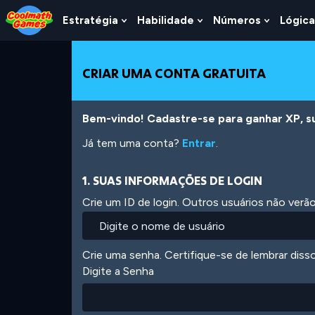
Skip
Skip
Skip
Skip
Ir
to
to
to
to
para
Estratégia
Habilidade
Números
Lógica
Show
Show
Show
Top
Navigation
Main
Footer
o
Submenu
Submenu
Submen
of
Content
conteúdo
For
For
For
Page
principal
Estratégia
Habilidade
Número
CRIAR UMA CONTA GRATUITA
Bem-vindo! Cadastre-se para ganhar XP, subi
Já tem uma conta?
Entrar
.
1. SUAS INFORMAÇÕES DE LOGIN
Crie um ID de login. Outros usuários não ver
Crie uma senha. Certifique-se de lembrar diss
Digite a Senha