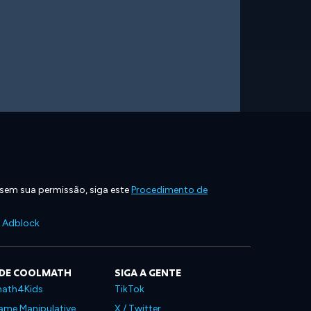
 sem sua permissão, siga este
Procedimento de
e Adblock
 DE COOLMATH
SIGA A GENTE
ath4Kids
TikTok
ame Manipulative
X / Twitter