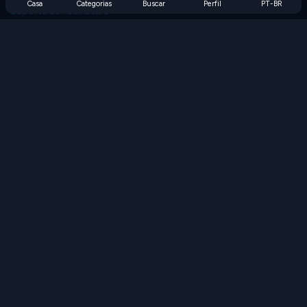
Casa
Categorias
Buscar
Perfil
PT-BR
Suporte de Assinatura
Blog
Developers
FALE CONOSCO
Accessibility
PROCURAR JOGOS
Jogos de Estratégia
Jogos de Habilidade
Jogos de Números
Jogos de Lógica
Jogos de Memória
Jogos Clássicos
Jogos de Ciência
Jogos de Geografia
Baixe nossos aplicativos