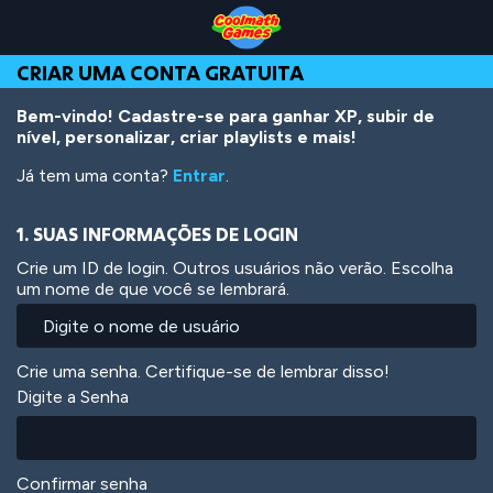
Skip
Skip
Skip
Skip
Ir
to
to
to
to
para
Top
Navigation
Main
Footer
o
CRIAR UMA CONTA GRATUITA
of
Content
conteúdo
Page
principal
Bem-vindo! Cadastre-se para ganhar XP, subir de
nível, personalizar, criar playlists e mais!
Já tem uma conta?
Entrar
.
1. SUAS INFORMAÇÕES DE LOGIN
Crie um ID de login. Outros usuários não verão. Escolha
um nome de que você se lembrará.
Crie uma senha. Certifique-se de lembrar disso!
Digite a Senha
Confirmar senha