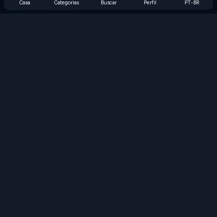
Casa
Categorias
Buscar
Perfil
PT-BR
Suporte de Assinatura
Blog
Developers
FALE CONOSCO
Accessibility
PROCURAR JOGOS
Jogos de Estratégia
Jogos de Habilidade
Jogos de Números
Jogos de Lógica
Jogos de Memória
Jogos Clássicos
Jogos de Ciência
Jogos de Geografia
Baixe nossos aplicativos