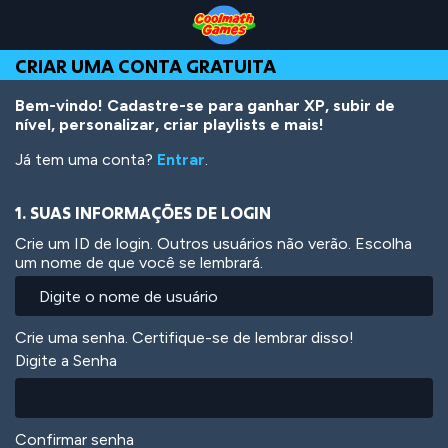
Skip
Skip
Skip
Skip
Ir
to
to
to
to
para
Top
Navigation
Main
Footer
o
CRIAR UMA CONTA GRATUITA
of
Content
conteúdo
Page
principal
Bem-vindo! Cadastre-se para ganhar XP, subir de
nível, personalizar, criar playlists e mais!
Já tem uma conta?
Entrar
.
1. SUAS INFORMAÇÕES DE LOGIN
Crie um ID de login. Outros usuários não verão. Escolha
um nome de que você se lembrará.
Crie uma senha. Certifique-se de lembrar disso!
Digite a Senha
Confirmar senha