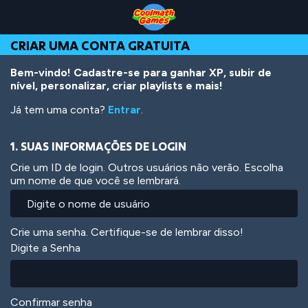
Skip
Skip
Skip
Skip
Ir
to
to
to
to
para
Top
Navigation
Main
Footer
o
CRIAR UMA CONTA GRATUITA
of
Content
conteúdo
Page
principal
Bem-vindo! Cadastre-se para ganhar XP, subir de
nível, personalizar, criar playlists e mais!
Já tem uma conta?
Entrar
.
1. SUAS INFORMAÇÕES DE LOGIN
Crie um ID de login. Outros usuários não verão. Escolha
um nome de que você se lembrará.
Crie uma senha. Certifique-se de lembrar disso!
Digite a Senha
Confirmar senha