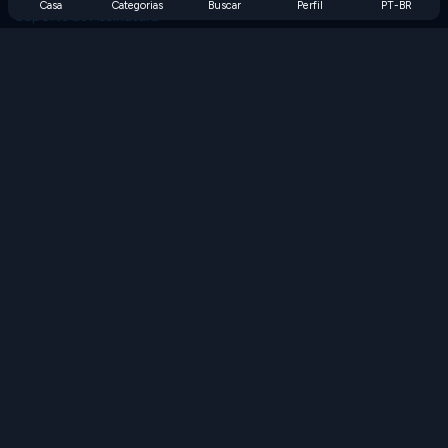
Casa
Categorias
Buscar
Perfil
PT-BR
Suporte de Assinatura
Blog
Developers
FALE CONOSCO
Accessibility
PROCURAR JOGOS
Jogos de Estratégia
Jogos de Habilidade
Jogos de Números
Jogos de Lógica
Jogos de Memória
Jogos Clássicos
Jogos de Ciência
Jogos de Geografia
Baixe nossos aplicativos