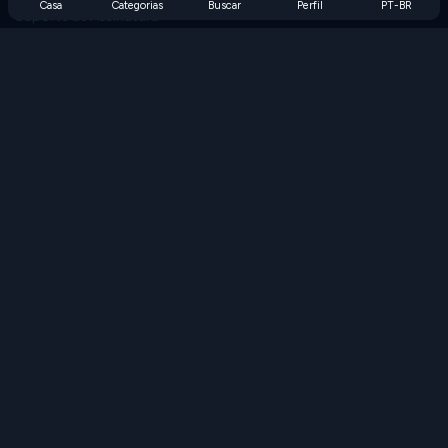
Casa
Categorias
Buscar
Perfil
PT-BR
Suporte de Assinatura
Blog
Developers
FALE CONOSCO
Accessibility
PROCURAR JOGOS
Jogos de Estratégia
Jogos de Habilidade
Jogos de Números
Jogos de Lógica
Jogos de Memória
Jogos Clássicos
Jogos de Ciência
Jogos de Geografia
Baixe nossos aplicativos