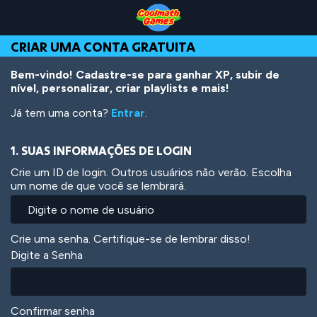
Skip
Skip
Skip
Skip
Ir
to
to
to
to
para
Top
Navigation
Main
Footer
o
CRIAR UMA CONTA GRATUITA
of
Content
conteúdo
Page
principal
Bem-vindo! Cadastre-se para ganhar XP, subir de
nível, personalizar, criar playlists e mais!
Já tem uma conta?
Entrar
.
1. SUAS INFORMAÇÕES DE LOGIN
Crie um ID de login. Outros usuários não verão. Escolha
um nome de que você se lembrará.
Crie uma senha. Certifique-se de lembrar disso!
Digite a Senha
Confirmar senha