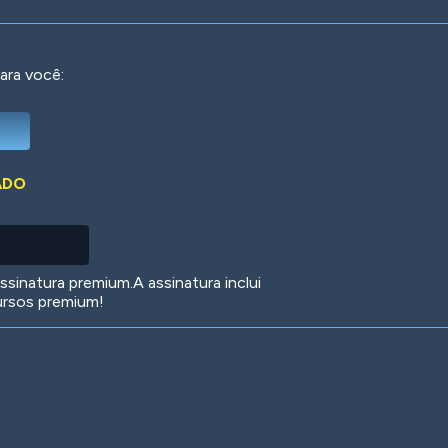
ara você:
Deep Water
On the Beach
Mus
ADO
Circuits
Glazed Over
In 
sinatura premium.A assinatura inclui
ursos premium!
Big Spender
Hit the Slopes
Boo