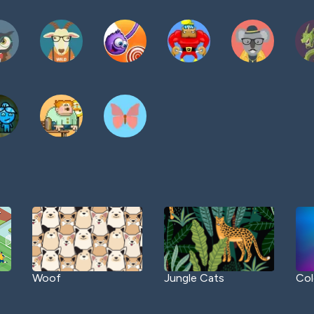
Woof
Jungle Cats
Col