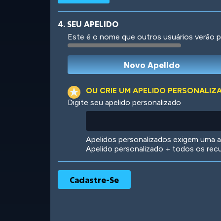
4. SEU APELIDO
Este é o nome que outros usuários verão p
Robotic
International
OU CRIE UM APELIDO PERSONALIZ
Digite seu apelido personalizado
Big City
Starlight
Apelidos personalizados exigem uma as
Apelido personalizado + todos os rec
Ooh! Aah!
Night Game