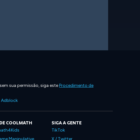
 sem sua permissão, siga este
Procedimento de
e Adblock
 DE COOLMATH
SIGA A GENTE
ath4Kids
TikTok
ame Manipulative
X / Twitter