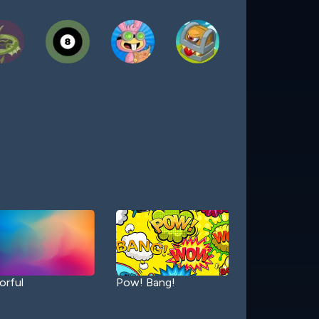
orful
Pow! Bang!