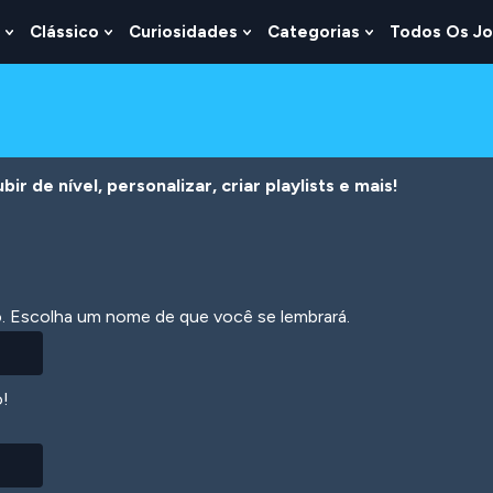
Clássico
Curiosidades
Categorias
Todos Os J
Show
Show
Show
Show
u
Submenu
Submenu
Submenu
Submenu
For
For
For
For
s
Lógica
Clássico
Curiosidades
Categorias
r de nível, personalizar, criar playlists e mais!
ão. Escolha um nome de que você se lembrará.
o!