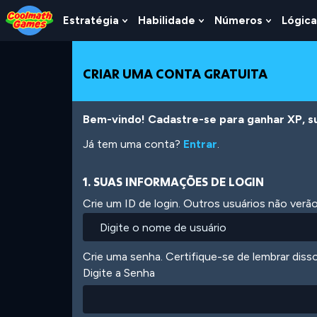
Skip
Skip
Skip
Skip
Ir
to
to
to
to
para
Estratégia
Habilidade
Números
Lógica
Show
Show
Show
Top
Navigation
Main
Footer
o
Submenu
Submenu
Submen
of
Content
conteúdo
For
For
For
Page
principal
Estratégia
Habilidade
Número
CRIAR UMA CONTA GRATUITA
Bem-vindo! Cadastre-se para ganhar XP, subi
Já tem uma conta?
Entrar
.
1. SUAS INFORMAÇÕES DE LOGIN
Crie um ID de login. Outros usuários não ver
Crie uma senha. Certifique-se de lembrar diss
Digite a Senha