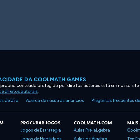
VACIDADE DA COOLMATH GAMES
 próprio conteúdo protegido por direitos autorais está em nosso site
e direitos autorais
.
s de Uso
Acerca de nuestros anuncios
Preguntas frecuentes d
OM
PROCURAR JOGOS
COOLMATH.COM
MAIS
Jogos de Estratégia
Aulas Pré-áLgebra
Coolm
Jogos de Habilidade
Aulas de Álgebra
Ten Fr