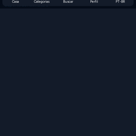
Casa
Categorias
Buscar
Perfil
PT-BR
Suporte de Assinatura
Blog
Developers
FALE CONOSCO
Accessibility
PROCURAR JOGOS
Jogos de Estratégia
Jogos de Habilidade
Jogos de Números
Jogos de Lógica
Jogos de Memória
Jogos Clássicos
Jogos de Ciência
Jogos de Geografia
Baixe nossos aplicativos