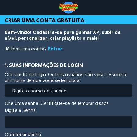
Skip
Skip
Skip
Skip
Ir
to
to
to
to
para
Top
Navigation
Main
Footer
o
CRIAR UMA CONTA GRATUITA
of
Content
conteúdo
Page
principal
Bem-vindo! Cadastre-se para ganhar XP, subir de
nível, personalizar, criar playlists e mais!
Já tem uma conta?
Entrar
.
1. SUAS INFORMAÇÕES DE LOGIN
Crie um ID de login. Outros usuários não verão. Escolha
um nome de que você se lembrará.
Crie uma senha. Certifique-se de lembrar disso!
Digite a Senha
Confirmar senha