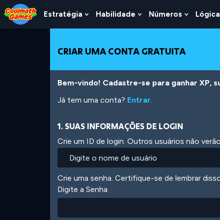
Skip
Skip
Skip
Skip
Ir
to
to
to
to
para
Estratégia
Habilidade
Números
Lógica
Show
Show
Show
Top
Navigation
Main
Footer
o
Submenu
Submenu
Submen
of
Content
conteúdo
For
For
For
Page
principal
Estratégia
Habilidade
Número
CRIAR UMA CONTA GRATUITA
Bem-vindo! Cadastre-se para ganhar XP, subi
Já tem uma conta?
Entrar
.
1. SUAS INFORMAÇÕES DE LOGIN
Crie um ID de login. Outros usuários não ver
Crie uma senha. Certifique-se de lembrar diss
Digite a Senha