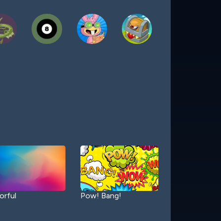
orful
Pow! Bang!