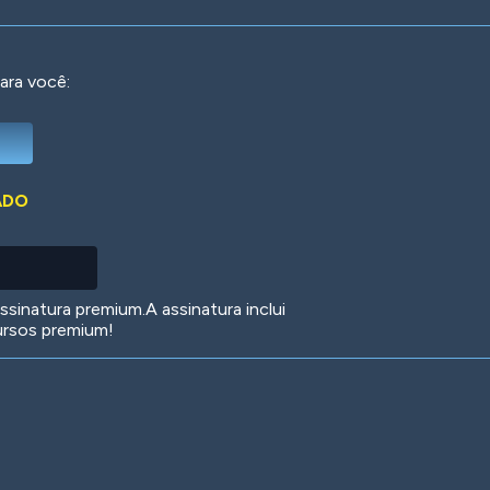
ara você:
Deep Water
On the Beach
Mus
ADO
Circuits
Glazed Over
In 
sinatura premium.A assinatura inclui
ursos premium!
Big Spender
Hit the Slopes
Boo