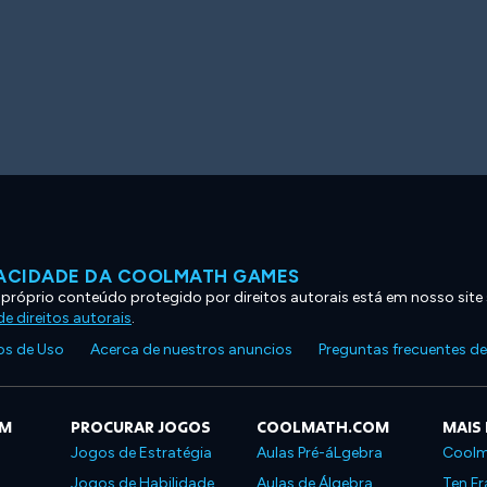
VACIDADE DA COOLMATH GAMES
 próprio conteúdo protegido por direitos autorais está em nosso site
e direitos autorais
.
s de Uso
Acerca de nuestros anuncios
Preguntas frecuentes d
OM
PROCURAR JOGOS
COOLMATH.COM
MAIS
Jogos de Estratégia
Aulas Pré-áLgebra
Coolm
Jogos de Habilidade
Aulas de Álgebra
Ten Fr