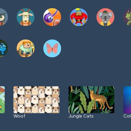
Woof
Jungle Cats
Col