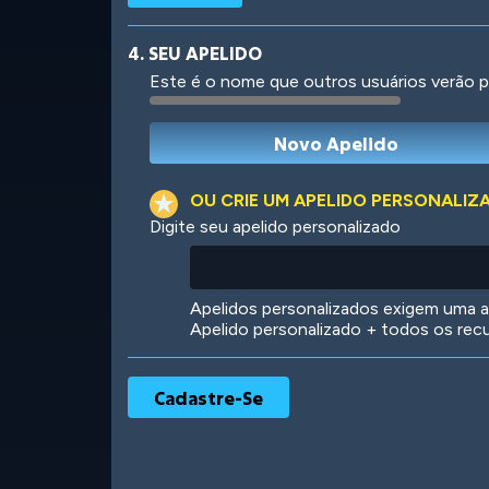
4. SEU APELIDO
Este é o nome que outros usuários verão p
Robotic
International
OU CRIE UM APELIDO PERSONALIZ
Digite seu apelido personalizado
Big City
Starlight
Apelidos personalizados exigem uma as
Apelido personalizado + todos os rec
Ooh! Aah!
Night Game