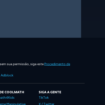
 sem sua permissão, siga este
Procedimento de
e Adblock
 DE COOLMATH
SIGA A GENTE
ath4Kids
TikTok
ame Manipulative
X / Twitter