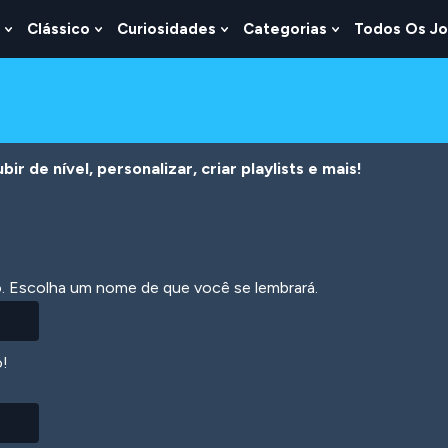
Clássico
Curiosidades
Categorias
Todos Os J
Show
Show
Show
Show
u
Submenu
Submenu
Submenu
Submenu
For
For
For
For
s
Lógica
Clássico
Curiosidades
Categorias
r de nível, personalizar, criar playlists e mais!
ão. Escolha um nome de que você se lembrará.
o!