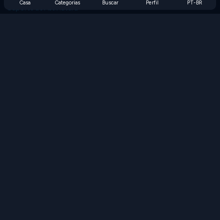
Casa
Categorias
Buscar
Perfil
PT-BR
Suporte de Assinatura
Blog
Developers
FALE CONOSCO
Accessibility
PROCURAR JOGOS
Jogos de Estratégia
Jogos de Habilidade
Jogos de Números
Jogos de Lógica
Jogos de Memória
Jogos Clássicos
Jogos de Ciência
Jogos de Geografia
Baixe nossos aplicativos