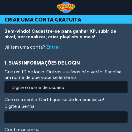
Skip
Skip
Skip
Skip
Ir
to
to
to
to
para
Top
Navigation
Main
Footer
o
CRIAR UMA CONTA GRATUITA
of
Content
conteúdo
Page
principal
Bem-vindo! Cadastre-se para ganhar XP, subir de
nível, personalizar, criar playlists e mais!
Já tem uma conta?
Entrar
.
1. SUAS INFORMAÇÕES DE LOGIN
Crie um ID de login. Outros usuários não verão. Escolha
um nome de que você se lembrará.
Crie uma senha. Certifique-se de lembrar disso!
Digite a Senha
Confirmar senha