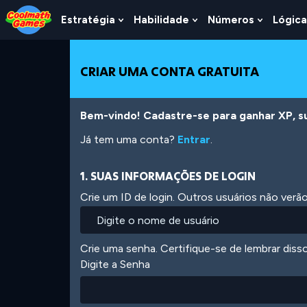
Skip
Skip
Skip
Skip
Ir
to
to
to
to
para
Estratégia
Habilidade
Números
Lógica
Show
Show
Show
Top
Navigation
Main
Footer
o
Submenu
Submenu
Submen
of
Content
conteúdo
For
For
For
Page
principal
Estratégia
Habilidade
Número
CRIAR UMA CONTA GRATUITA
Bem-vindo! Cadastre-se para ganhar XP, subi
Já tem uma conta?
Entrar
.
1. SUAS INFORMAÇÕES DE LOGIN
Crie um ID de login. Outros usuários não ver
Crie uma senha. Certifique-se de lembrar diss
Digite a Senha