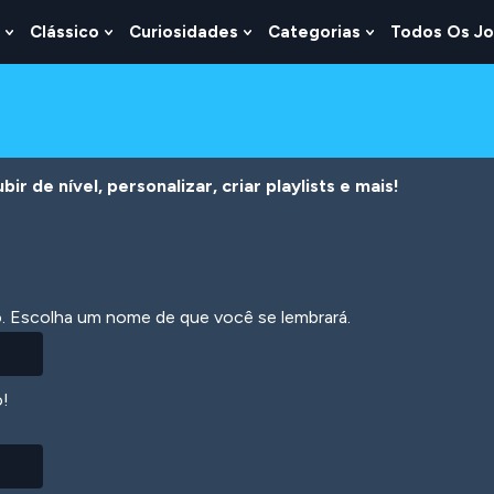
Clássico
Curiosidades
Categorias
Todos Os J
Show
Show
Show
Show
u
Submenu
Submenu
Submenu
Submenu
For
For
For
For
s
Lógica
Clássico
Curiosidades
Categorias
r de nível, personalizar, criar playlists e mais!
ão. Escolha um nome de que você se lembrará.
o!