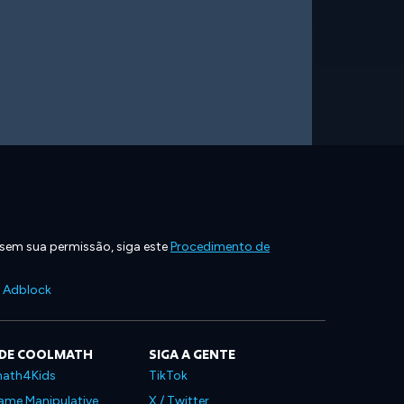
 sem sua permissão, siga este
Procedimento de
e Adblock
 DE COOLMATH
SIGA A GENTE
ath4Kids
TikTok
ame Manipulative
X / Twitter