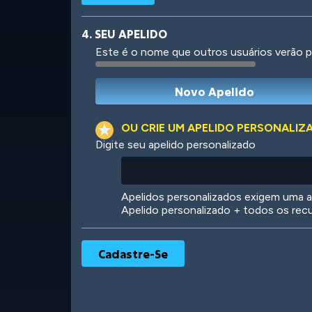
4. SEU APELIDO
Este é o nome que outros usuários verão p
Robotic
International
OU CRIE UM APELIDO PERSONALIZ
Digite seu apelido personalizado
Big City
Starlight
Apelidos personalizados exigem uma as
Apelido personalizado + todos os rec
Ooh! Aah!
Night Game