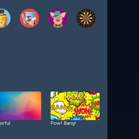
orful
Pow! Bang!