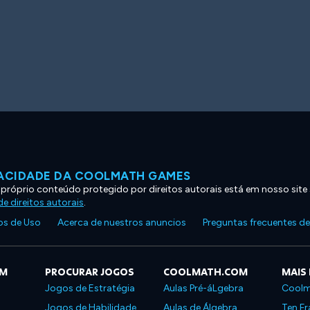
VACIDADE DA COOLMATH GAMES
 próprio conteúdo protegido por direitos autorais está em nosso site
e direitos autorais
.
s de Uso
Acerca de nuestros anuncios
Preguntas frecuentes d
OM
PROCURAR JOGOS
COOLMATH.COM
MAIS
Jogos de Estratégia
Aulas Pré-áLgebra
Coolm
Jogos de Habilidade
Aulas de Álgebra
Ten Fr