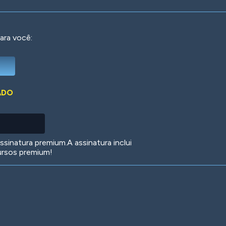
ara você:
Deep Water
On the Beach
Mus
ADO
Circuits
Glazed Over
In 
sinatura premium.A assinatura inclui
ursos premium!
Big Spender
Hit the Slopes
Boo