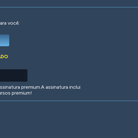
ara você:
Deep Water
On the Beach
Mus
ADO
Circuits
Glazed Over
In 
sinatura premium.A assinatura inclui
ursos premium!
Big Spender
Hit the Slopes
Boo