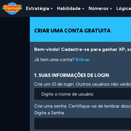
Skip
Skip
Skip
Skip
Ir
to
to
to
to
para
Estratégia
Habilidade
Números
Lógica
Show
Show
Show
Top
Navigation
Main
Footer
o
Submenu
Submenu
Submen
of
Content
conteúdo
For
For
For
Page
principal
Estratégia
Habilidade
Número
CRIAR UMA CONTA GRATUITA
Bem-vindo! Cadastre-se para ganhar XP, subi
Já tem uma conta?
Entrar
.
1. SUAS INFORMAÇÕES DE LOGIN
Crie um ID de login. Outros usuários não ver
Crie uma senha. Certifique-se de lembrar diss
Digite a Senha