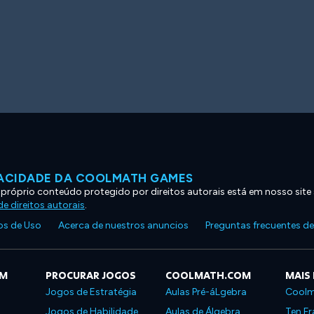
VACIDADE DA COOLMATH GAMES
 próprio conteúdo protegido por direitos autorais está em nosso site
e direitos autorais
.
s de Uso
Acerca de nuestros anuncios
Preguntas frecuentes d
OM
PROCURAR JOGOS
COOLMATH.COM
MAIS
Jogos de Estratégia
Aulas Pré-áLgebra
Coolm
Jogos de Habilidade
Aulas de Álgebra
Ten Fr