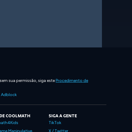
 sem sua permissão, siga este
Procedimento de
e Adblock
 DE COOLMATH
SIGA A GENTE
ath4Kids
TikTok
ame Manipulative
X / Twitter