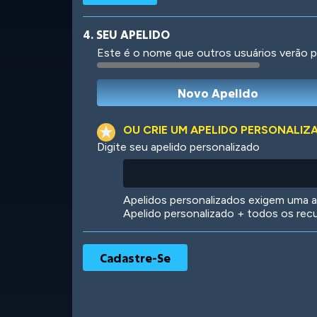
4. SEU APELIDO
Este é o nome que outros usuários verão p
Robotic
International
OU CRIE UM APELIDO PERSONALIZ
Digite seu apelido personalizado
Big City
Starlight
Apelidos personalizados exigem uma as
Apelido personalizado + todos os rec
Ooh! Aah!
Night Game