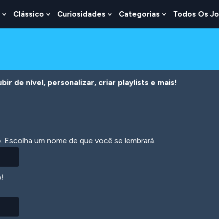
Clássico
Curiosidades
Categorias
Todos Os J
Show
Show
Show
Show
u
Submenu
Submenu
Submenu
Submenu
For
For
For
For
s
Lógica
Clássico
Curiosidades
Categorias
r de nível, personalizar, criar playlists e mais!
ão. Escolha um nome de que você se lembrará.
o!