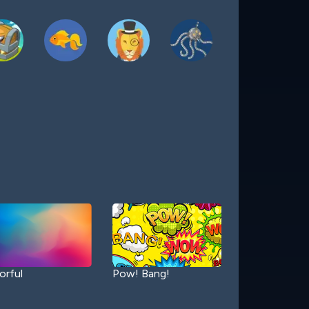
orful
Pow! Bang!