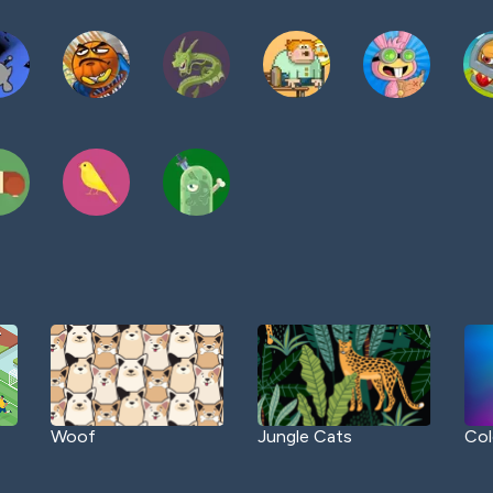
Woof
Jungle Cats
Col