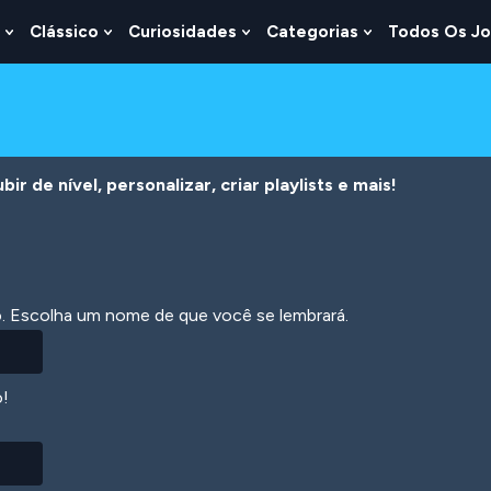
Clássico
Curiosidades
Categorias
Todos Os J
Show
Show
Show
Show
u
Submenu
Submenu
Submenu
Submenu
For
For
For
For
s
Lógica
Clássico
Curiosidades
Categorias
r de nível, personalizar, criar playlists e mais!
ão. Escolha um nome de que você se lembrará.
o!