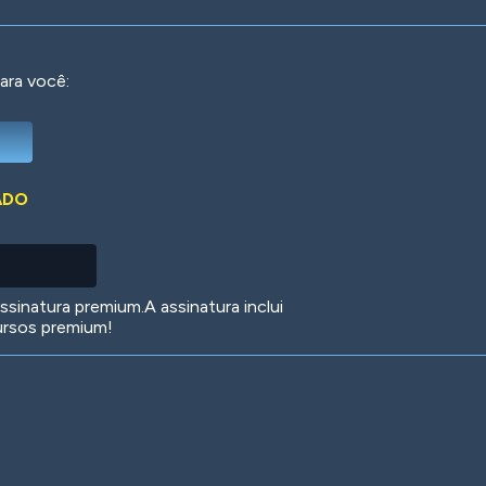
ara você:
Deep Water
On the Beach
Mus
ADO
Circuits
Glazed Over
In 
sinatura premium.A assinatura inclui
ursos premium!
Big Spender
Hit the Slopes
Boo