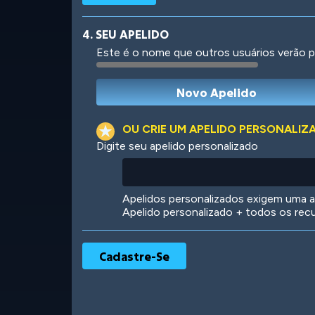
4. SEU APELIDO
Este é o nome que outros usuários verão p
Robotic
International
OU CRIE UM APELIDO PERSONALIZ
Digite seu apelido personalizado
Big City
Starlight
Apelidos personalizados exigem uma as
Apelido personalizado + todos os rec
Ooh! Aah!
Night Game