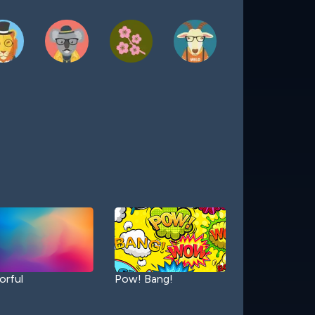
orful
Pow! Bang!