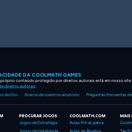
VACIDADE DA COOLMATH GAMES
 próprio conteúdo protegido por direitos autorais está em nosso site
e direitos autorais
.
s de Uso
Acerca de nuestros anuncios
Preguntas frecuentes d
OM
PROCURAR JOGOS
COOLMATH.COM
MAIS
Jogos de Estratégia
Aulas Pré-áLgebra
Coolm
Jogos de Habilidade
Aulas de Álgebra
Ten Fr