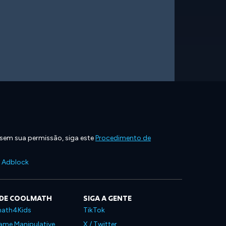
 sem sua permissão, siga este
Procedimento de
e Adblock
 DE COOLMATH
SIGA A GENTE
ath4Kids
TikTok
ame Manipulative
X / Twitter