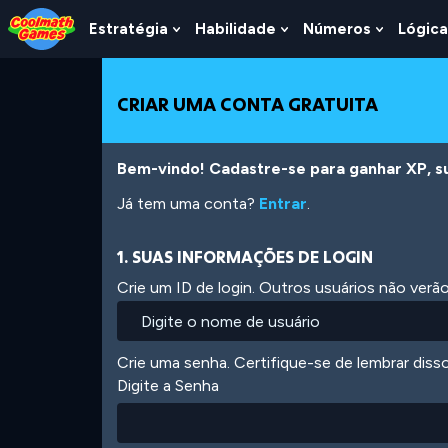
Skip
Skip
Skip
Skip
Ir
to
to
to
to
para
Estratégia
Habilidade
Números
Lógica
Show
Show
Show
Top
Navigation
Main
Footer
o
Submenu
Submenu
Submen
of
Content
conteúdo
For
For
For
Page
principal
Estratégia
Habilidade
Número
CRIAR UMA CONTA GRATUITA
Bem-vindo! Cadastre-se para ganhar XP, subi
Já tem uma conta?
Entrar
.
1. SUAS INFORMAÇÕES DE LOGIN
Crie um ID de login. Outros usuários não ver
Crie uma senha. Certifique-se de lembrar diss
Digite a Senha