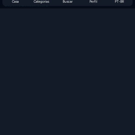
Casa
Categorias
Buscar
Perfil
PT-BR
Suporte de Assinatura
Blog
Developers
FALE CONOSCO
Accessibility
PROCURAR JOGOS
Jogos de Estratégia
Jogos de Habilidade
Jogos de Números
Jogos de Lógica
Jogos de Memória
Jogos Clássicos
Jogos de Ciência
Jogos de Geografia
Baixe nossos aplicativos