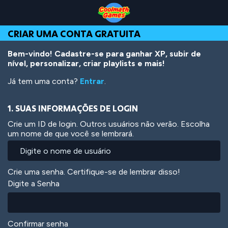
Skip
Skip
Skip
Skip
Ir
to
to
to
to
para
Top
Navigation
Main
Footer
o
CRIAR UMA CONTA GRATUITA
of
Content
conteúdo
Page
principal
Bem-vindo! Cadastre-se para ganhar XP, subir de
nível, personalizar, criar playlists e mais!
Já tem uma conta?
Entrar
.
1. SUAS INFORMAÇÕES DE LOGIN
Crie um ID de login. Outros usuários não verão. Escolha
um nome de que você se lembrará.
Crie uma senha. Certifique-se de lembrar disso!
Digite a Senha
Confirmar senha