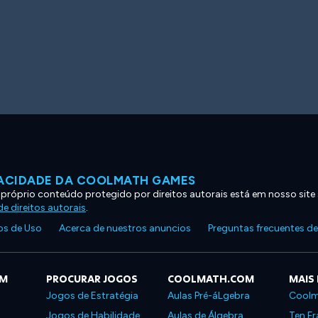
VACIDADE DA COOLMATH GAMES
 próprio conteúdo protegido por direitos autorais está em nosso site
e direitos autorais
.
s de Uso
Acerca de nuestros anuncios
Preguntas frecuentes d
OM
PROCURAR JOGOS
COOLMATH.COM
MAIS
Jogos de Estratégia
Aulas Pré-áLgebra
Coolm
Jogos de Habilidade
Aulas de Álgebra
Ten Fr