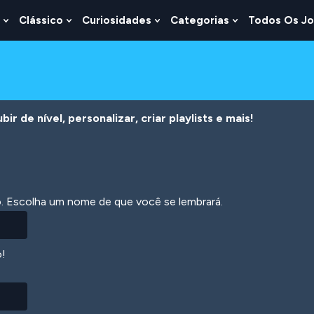
Clássico
Curiosidades
Categorias
Todos Os J
Show
Show
Show
Show
u
Submenu
Submenu
Submenu
Submenu
For
For
For
For
s
Lógica
Clássico
Curiosidades
Categorias
r de nível, personalizar, criar playlists e mais!
ão. Escolha um nome de que você se lembrará.
o!