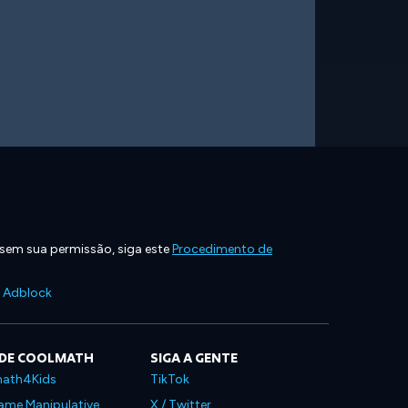
 sem sua permissão, siga este
Procedimento de
e Adblock
 DE COOLMATH
SIGA A GENTE
ath4Kids
TikTok
ame Manipulative
X / Twitter