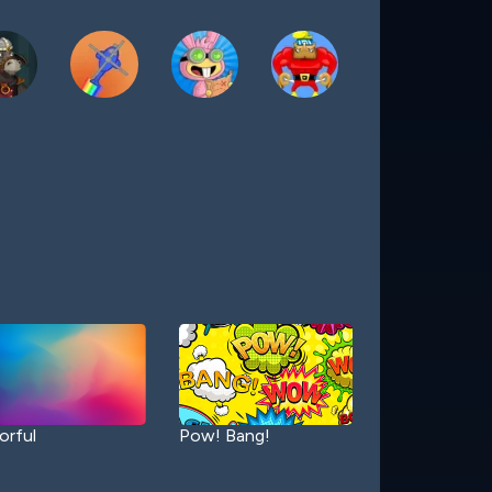
orful
Pow! Bang!