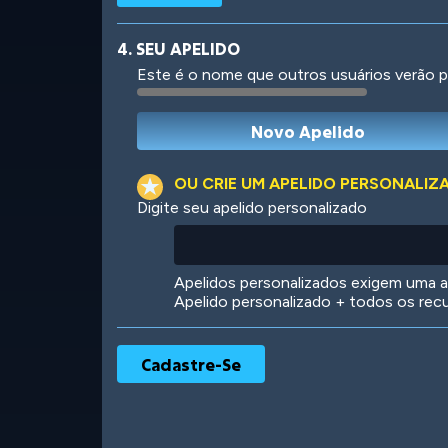
4. SEU APELIDO
Este é o nome que outros usuários verão p
Robotic
International
OU CRIE UM APELIDO PERSONALIZ
Digite seu apelido personalizado
Big City
Starlight
Apelidos personalizados exigem uma as
Apelido personalizado + todos os rec
Ooh! Aah!
Night Game