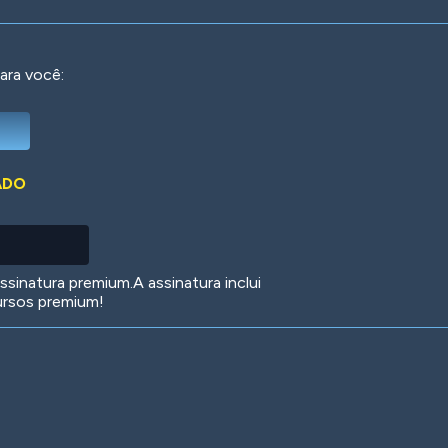
ara você:
Deep Water
On the Beach
Mus
ADO
Circuits
Glazed Over
In 
sinatura premium.A assinatura inclui
ursos premium!
Big Spender
Hit the Slopes
Boo