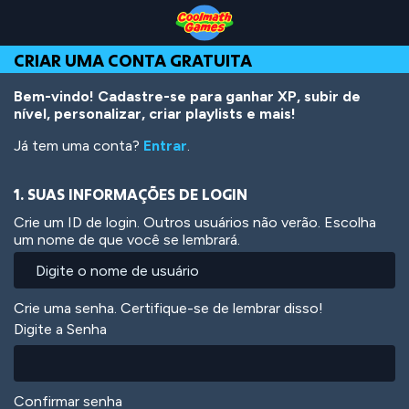
Skip
Skip
Skip
Skip
Ir
to
to
to
to
para
Top
Navigation
Main
Footer
o
CRIAR UMA CONTA GRATUITA
of
Content
conteúdo
Page
principal
Bem-vindo! Cadastre-se para ganhar XP, subir de
nível, personalizar, criar playlists e mais!
Já tem uma conta?
Entrar
.
1. SUAS INFORMAÇÕES DE LOGIN
Crie um ID de login. Outros usuários não verão. Escolha
um nome de que você se lembrará.
Crie uma senha. Certifique-se de lembrar disso!
Digite a Senha
Confirmar senha