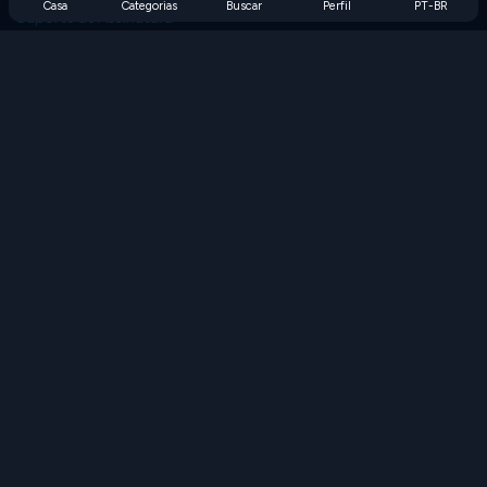
Casa
Categorias
Buscar
Perfil
PT-BR
Suporte de Assinatura
Blog
Developers
FALE CONOSCO
Accessibility
PROCURAR JOGOS
Jogos de Estratégia
Jogos de Habilidade
Jogos de Números
Jogos de Lógica
Jogos de Memória
Jogos Clássicos
Jogos de Ciência
Jogos de Geografia
Baixe nossos aplicativos