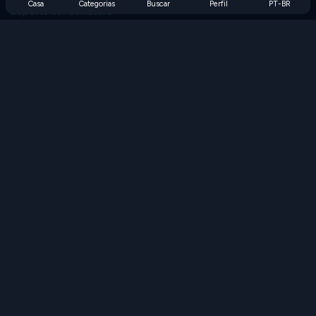
Casa
Categorias
Buscar
Perfil
PT-BR
Suporte de Assinatura
Blog
Developers
FALE CONOSCO
Accessibility
PROCURAR JOGOS
Jogos de Estratégia
Jogos de Habilidade
Jogos de Números
Jogos de Lógica
Jogos de Memória
Jogos Clássicos
Jogos de Ciência
Jogos de Geografia
Baixe nossos aplicativos