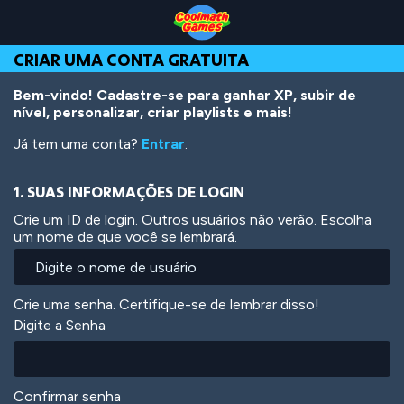
Skip
Skip
Skip
Skip
Ir
to
to
to
to
para
Top
Navigation
Main
Footer
o
CRIAR UMA CONTA GRATUITA
of
Content
conteúdo
Page
principal
Bem-vindo! Cadastre-se para ganhar XP, subir de
nível, personalizar, criar playlists e mais!
Já tem uma conta?
Entrar
.
1. SUAS INFORMAÇÕES DE LOGIN
Crie um ID de login. Outros usuários não verão. Escolha
um nome de que você se lembrará.
Crie uma senha. Certifique-se de lembrar disso!
Digite a Senha
Confirmar senha