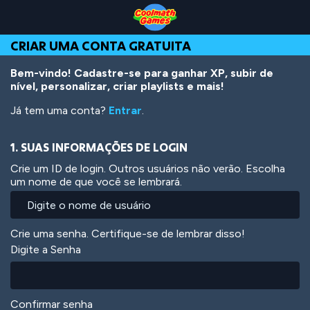
Skip
Skip
Skip
Skip
Ir
to
to
to
to
para
Top
Navigation
Main
Footer
o
CRIAR UMA CONTA GRATUITA
of
Content
conteúdo
Page
principal
Bem-vindo! Cadastre-se para ganhar XP, subir de
nível, personalizar, criar playlists e mais!
Já tem uma conta?
Entrar
.
1. SUAS INFORMAÇÕES DE LOGIN
Crie um ID de login. Outros usuários não verão. Escolha
um nome de que você se lembrará.
Crie uma senha. Certifique-se de lembrar disso!
Digite a Senha
Confirmar senha