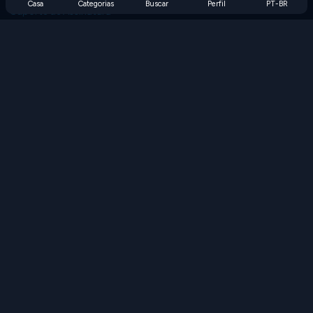
Casa
Categorias
Buscar
Perfil
PT-BR
Suporte de Assinatura
Blog
Developers
FALE CONOSCO
Accessibility
PROCURAR JOGOS
Jogos de Estratégia
Jogos de Habilidade
Jogos de Números
Jogos de Lógica
Jogos de Memória
Jogos Clássicos
Jogos de Ciência
Jogos de Geografia
Baixe nossos aplicativos