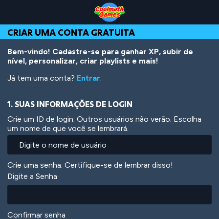
Skip
Skip
Skip
Skip
Ir
to
to
to
to
para
Top
Navigation
Main
Footer
o
CRIAR UMA CONTA GRATUITA
of
Content
conteúdo
Page
principal
Bem-vindo! Cadastre-se para ganhar XP, subir de
nível, personalizar, criar playlists e mais!
Já tem uma conta?
Entrar
.
1. SUAS INFORMAÇÕES DE LOGIN
Crie um ID de login. Outros usuários não verão. Escolha
um nome de que você se lembrará.
Crie uma senha. Certifique-se de lembrar disso!
Digite a Senha
Confirmar senha