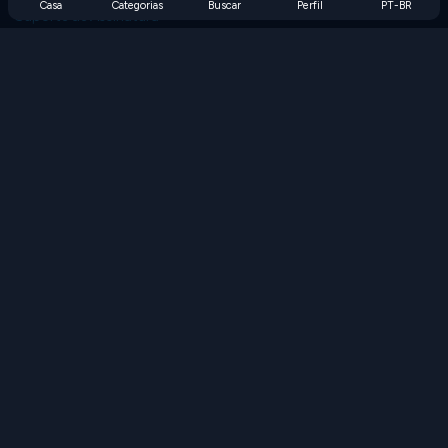
Casa
Categorias
Buscar
Perfil
PT-BR
Suporte de Assinatura
Blog
Developers
FALE CONOSCO
Accessibility
PROCURAR JOGOS
Jogos de Estratégia
Jogos de Habilidade
Jogos de Números
Jogos de Lógica
Jogos de Memória
Jogos Clássicos
Jogos de Ciência
Jogos de Geografia
Baixe nossos aplicativos