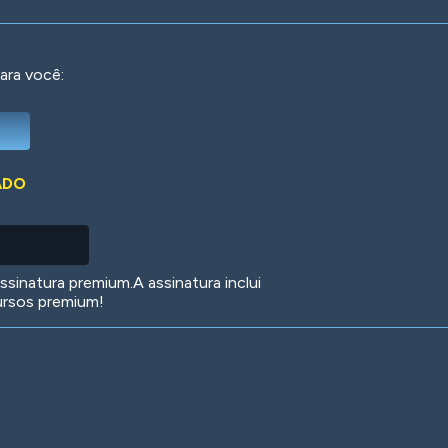
ara você:
Deep Water
On the Beach
Mus
ADO
Circuits
Glazed Over
In 
sinatura premium.A assinatura inclui
ursos premium!
Big Spender
Hit the Slopes
Boo