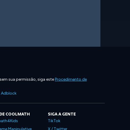
 sem sua permissão, siga este
Procedimento de
e Adblock
 DE COOLMATH
SIGA A GENTE
ath4Kids
TikTok
ame Manipulative
X / Twitter