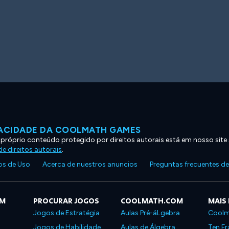
VACIDADE DA COOLMATH GAMES
 próprio conteúdo protegido por direitos autorais está em nosso site
e direitos autorais
.
s de Uso
Acerca de nuestros anuncios
Preguntas frecuentes d
OM
PROCURAR JOGOS
COOLMATH.COM
MAIS
Jogos de Estratégia
Aulas Pré-áLgebra
Coolm
Jogos de Habilidade
Aulas de Álgebra
Ten Fr