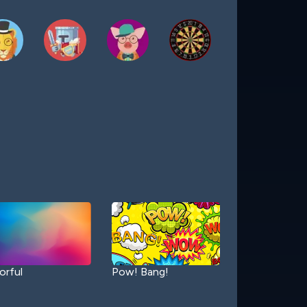
orful
Pow! Bang!