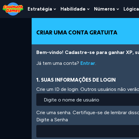
Skip
Skip
Skip
Skip
Ir
to
to
to
to
para
Estratégia
Habilidade
Números
Lógica
Show
Show
Show
Top
Navigation
Main
Footer
o
Submenu
Submenu
Submen
of
Content
conteúdo
For
For
For
Page
principal
Estratégia
Habilidade
Número
CRIAR UMA CONTA GRATUITA
Bem-vindo! Cadastre-se para ganhar XP, subi
Já tem uma conta?
Entrar
.
1. SUAS INFORMAÇÕES DE LOGIN
Crie um ID de login. Outros usuários não ver
Crie uma senha. Certifique-se de lembrar diss
Digite a Senha