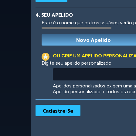
4. SEU APELIDO
Este é o nome que outros usuários verão p
Robotic
International
OU CRIE UM APELIDO PERSONALIZ
Digite seu apelido personalizado
Big City
Starlight
Apelidos personalizados exigem uma as
Apelido personalizado + todos os rec
Ooh! Aah!
Night Game