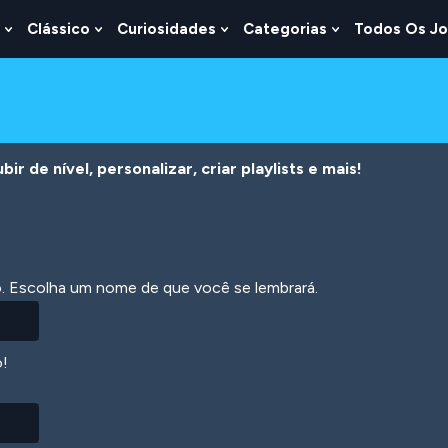
Clássico
Curiosidades
Categorias
Todos Os J
Show
Show
Show
Show
u
Submenu
Submenu
Submenu
Submenu
For
For
For
For
s
Lógica
Clássico
Curiosidades
Categorias
r de nível, personalizar, criar playlists e mais!
ão. Escolha um nome de que você se lembrará.
o!