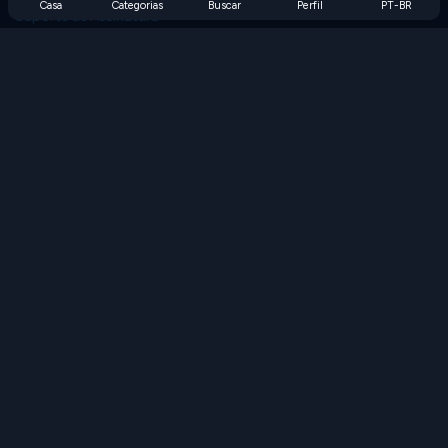
Casa
Categorias
Buscar
Perfil
PT-BR
Suporte de Assinatura
Blog
Developers
FALE CONOSCO
Accessibility
PROCURAR JOGOS
Jogos de Estratégia
Jogos de Habilidade
Jogos de Números
Jogos de Lógica
Jogos de Memória
Jogos Clássicos
Jogos de Ciência
Jogos de Geografia
Baixe nossos aplicativos