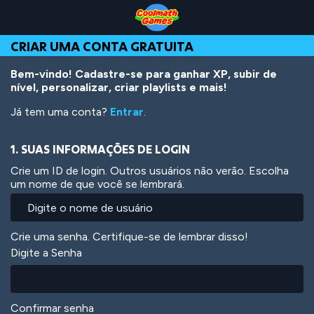
Skip
Skip
Skip
Skip
Ir
to
to
to
to
para
Top
Navigation
Main
Footer
o
CRIAR UMA CONTA GRATUITA
of
Content
conteúdo
Page
principal
Bem-vindo! Cadastre-se para ganhar XP, subir de
nível, personalizar, criar playlists e mais!
Já tem uma conta?
Entrar
.
1. SUAS INFORMAÇÕES DE LOGIN
Crie um ID de login. Outros usuários não verão. Escolha
um nome de que você se lembrará.
Crie uma senha. Certifique-se de lembrar disso!
Digite a Senha
Confirmar senha